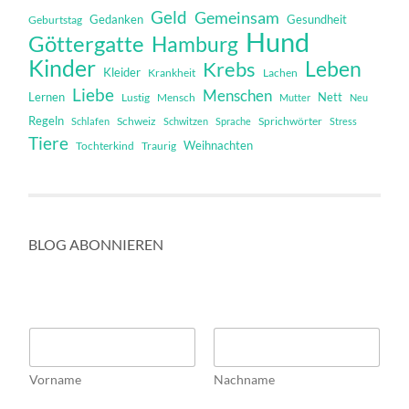
Geld
Gemeinsam
Gedanken
Gesundheit
Geburtstag
Hund
Göttergatte
Hamburg
Kinder
Leben
Krebs
Kleider
Krankheit
Lachen
Liebe
Menschen
Lernen
Nett
Mensch
Lustig
Mutter
Neu
Regeln
Schweiz
Sprichwörter
Schlafen
Schwitzen
Sprache
Stress
Tiere
Weihnachten
Tochterkind
Traurig
BLOG ABONNIEREN
N
a
m
Vorname
Nachname
e
*