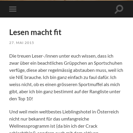
Suchfe
Mobile-
ein-/a
Menü
ein-/ausblenden
Lesen macht fit
27. MAI 2015
Die treuen Leser-/innen unter euch wissen, dass ich
zwar über ein beachtliches Grüppchen an Sportschuhen
verfüge, diese aber regelmässig abstauben muss, weil ich
sie NIE brauche. Ich bin ganz einfach zu faul dafür. Ich
weiss nicht, ob es einen grösseren Sportmuffel als mich
gibt, aber ich bin ganz bestimmt auf der Rangliste unter
den Top 10!
Und weil mein weltbestes Lieblingshotel in Österreich
nicht nur bekannt für das umfangreiche
Wellnessprogramm ist (da bin ich der Crack
schlechthin!), sondern auch mit dem aktiven