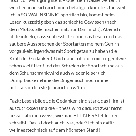
welchen man sich auch noch betätigen könnte. Und weil
ich ja SO WAHNSINNIG sportlich bin, kommt beim
Lesen kurzzeitig eben das schlechte Gewissen (nach
dem Motto: alle machen mit, nur Dani nicht). Aber ich
bilde mir ein, dass schliesslich schon das Lesen und das
saubere Aussprechen der Sportarten meinem Gehirn
vorgaukelt, irgendwas mit Sport getan zu haben (die
Kraft der Gedanken). Und dann fühle ich mich irgendwie
schon viel fitter. Und das Schreien der Sportschuhe aus
dem Schuhschrank wird auch wieder leiser (ich
Dumpfbacke nehme die Dinger auch noch immer
mit….als ob ich sie je brauchen würde).
Fazit: Lesen bildet, die Gedanken sind stark, das Hirn ist
auszutricksen und die Fitness wird dadurch zwar nicht
besser, aber ich weiss, wie man F I T N E S S fehlerfrei
schreibt. Das ist doch auch was, oder? Ich bin dafür
wellnesstechnisch auf dem höchsten Stand!