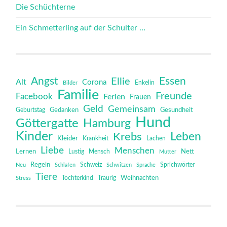
Die Schüchterne
Ein Schmetterling auf der Schulter …
Angst
Essen
Ellie
Alt
Corona
Bilder
Enkelin
Familie
Freunde
Facebook
Ferien
Frauen
Geld
Gemeinsam
Gedanken
Gesundheit
Geburtstag
Hund
Göttergatte
Hamburg
Kinder
Leben
Krebs
Kleider
Krankheit
Lachen
Liebe
Menschen
Lernen
Mensch
Nett
Lustig
Mutter
Regeln
Schweiz
Sprichwörter
Neu
Schlafen
Schwitzen
Sprache
Tiere
Tochterkind
Weihnachten
Stress
Traurig