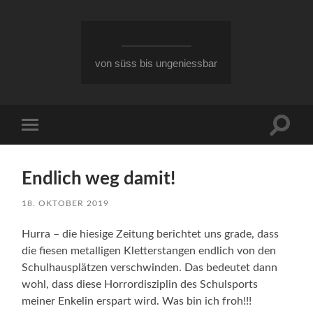
von süss bis ungeniessbar
Suchfe
Mobile-
ein-/a
Menü
ein-/ausblenden
Endlich weg damit!
18. OKTOBER 2019
Hurra – die hiesige Zeitung berichtet uns grade, dass
die fiesen metalligen Kletterstangen endlich von den
Schulhausplätzen verschwinden. Das bedeutet dann
wohl, dass diese Horrordisziplin des Schulsports
meiner Enkelin erspart wird. Was bin ich froh!!!