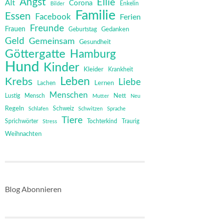
Angst
Ellie
Alt
Corona
Bilder
Enkelin
Familie
Essen
Facebook
Ferien
Freunde
Frauen
Gedanken
Geburtstag
Geld
Gemeinsam
Gesundheit
Göttergatte
Hamburg
Hund
Kinder
Kleider
Krankheit
Leben
Krebs
Liebe
Lernen
Lachen
Menschen
Mensch
Nett
Lustig
Mutter
Neu
Regeln
Schweiz
Schlafen
Schwitzen
Sprache
Tiere
Sprichwörter
Tochterkind
Stress
Traurig
Weihnachten
Blog Abonnieren