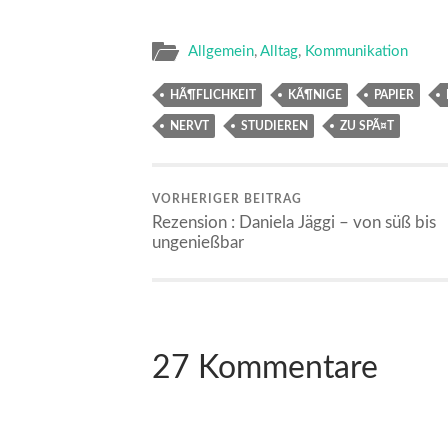
Allgemein
,
Alltag
,
Kommunikation
HÃ¶FLICHKEIT
KÃ¶NIGE
PAPIER
NERVT
STUDIEREN
ZU SPÃ¤T
VORHERIGER BEITRAG
Rezension : Daniela Jäggi – von süß bis
ungenießbar
27 Kommentare