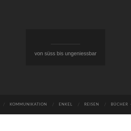
von süss bis ungeniessbar
KOMMUNIKATION
ENKEL
REISEN
BÜCHER