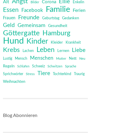
Angst
Ellie
Alt
Corona
Bilder
Enkelin
Familie
Essen
Facebook
Ferien
Freunde
Frauen
Gedanken
Geburtstag
Geld
Gemeinsam
Gesundheit
Göttergatte
Hamburg
Hund
Kinder
Kleider
Krankheit
Leben
Krebs
Liebe
Lernen
Lachen
Menschen
Mensch
Nett
Lustig
Mutter
Neu
Regeln
Schweiz
Schlafen
Schwitzen
Sprache
Tiere
Sprichwörter
Tochterkind
Stress
Traurig
Weihnachten
Blog Abonnieren