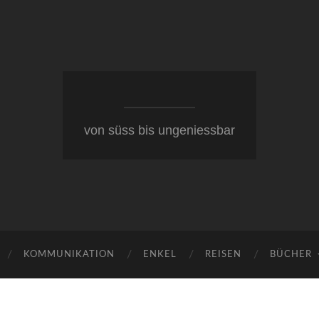
von süss bis ungeniessbar
KOMMUNIKATION
ENKEL
REISEN
BÜCHER