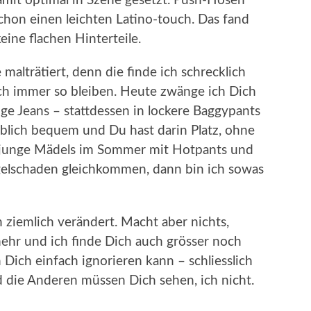
mit optimal in Szene gesetzt. Push-Hosen
schon einen leichten Latino-touch. Das fand
eine flachen Hinterteile.
 malträtiert, denn die finde ich schrecklich
h immer so bleiben. Heute zwänge ich Dich
nge Jeans – stattdessen in lockere Baggypants
blich bequem und Du hast darin Platz, ohne
junge Mädels im Sommer mit Hotpants und
agelschaden gleichkommen, dann bin ich sowas
h ziemlich verändert. Macht aber nichts,
 mehr und ich finde Dich auch grösser noch
h Dich einfach ignorieren kann – schliesslich
 die Anderen müssen Dich sehen, ich nicht.