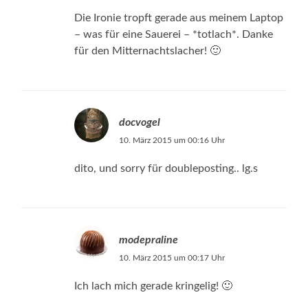
Die Ironie tropft gerade aus meinem Laptop
– was für eine Sauerei – *totlach*. Danke
für den Mitternachtslacher! 🙂
docvogel
10. März 2015 um 00:16 Uhr
dito, und sorry für doubleposting.. lg.s
modepraline
10. März 2015 um 00:17 Uhr
Ich lach mich gerade kringelig! 🙂