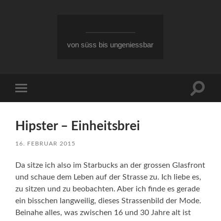
von süss bis ungeniessbar
Suchfe
Mobile-
ein-/a
Menü
ein-/ausblenden
Hipster – Einheitsbrei
16. FEBRUAR 2015
Da sitze ich also im Starbucks an der grossen Glasfront
und schaue dem Leben auf der Strasse zu. Ich liebe es,
zu sitzen und zu beobachten. Aber ich finde es gerade
ein bisschen langweilig, dieses Strassenbild der Mode.
Beinahe alles, was zwischen 16 und 30 Jahre alt ist