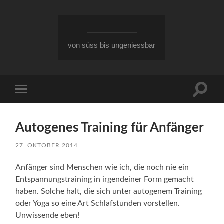
von süss bis ungeniessbar
Suchfe
Mobile-
ein-/a
Menü
ein-/ausblenden
Autogenes Training für Anfänger
27. OKTOBER 2014
Anfänger sind Menschen wie ich, die noch nie ein
Entspannungstraining in irgendeiner Form gemacht
haben. Solche halt, die sich unter autogenem Training
oder Yoga so eine Art Schlafstunden vorstellen.
Unwissende eben!