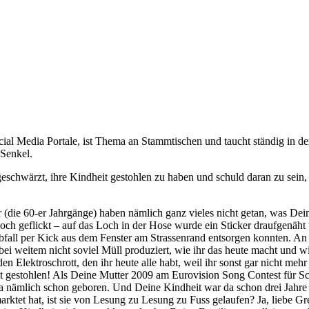
cial Media Portale, ist Thema an Stammtischen und taucht ständig in d
 Senkel.
angeschwärzt, ihre Kindheit gestohlen zu haben und schuld daran zu sein
 (die 60-er Jahrgänge) haben nämlich ganz vieles nicht getan, was Dein
noch geflickt – auf das Loch in der Hose wurde ein Sticker draufgenäht
bfall per Kick aus dem Fenster am Strassenrand entsorgen konnten. An 
ben bei weitem nicht soviel Müll produziert, wie ihr das heute macht un
den Elektroschrott, den ihr heute alle habt, weil ihr sonst gar nicht meh
 gestohlen! Als Deine Mutter 2009 am Eurovision Song Contest für Sch
a nämlich schon geboren. Und Deine Kindheit war da schon drei Jahre 
tet hat, ist sie von Lesung zu Lesung zu Fuss gelaufen? Ja, liebe Gre