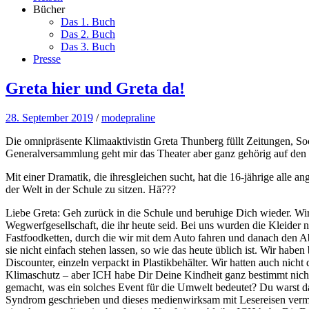
Bücher
Das 1. Buch
Das 2. Buch
Das 3. Buch
Presse
Greta hier und Greta da!
28. September 2019
/
modepraline
Die omnipräsente Klimaaktivistin Greta Thunberg füllt Zeitungen, So
Generalversammlung geht mir das Theater aber ganz gehörig auf den
Mit einer Dramatik, die ihresgleichen sucht, hat die 16-jährige alle 
der Welt in der Schule zu sitzen. Hä???
Liebe Greta: Geh zurück in die Schule und beruhige Dich wieder. Wir
Wegwerfgesellschaft, die ihr heute seid. Bei uns wurden die Kleider 
Fastfoodketten, durch die wir mit dem Auto fahren und danach den A
sie nicht einfach stehen lassen, so wie das heute üblich ist. Wir ha
Discounter, einzeln verpackt in Plastikbehälter. Wir hatten auch nicht 
Klimaschutz – aber ICH habe Dir Deine Kindheit ganz bestimmt nicht
gemacht, was ein solches Event für die Umwelt bedeutet? Du warst d
Syndrom geschrieben und dieses medienwirksam mit Lesereisen vermark