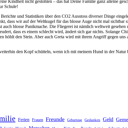
eine Kindheit nicht gestohlen – das hat Deine Familie ganz alleine ges
ur Schule!
le Berichte und Statistiken über den CO2 Ausstoss diverser Dinge einge
t, dass wir auf der Weltkugel für das blosse Auge nicht mal sichtbar 
 auch blosse Panikmache. Die Fliegerei ist nämlich weltweit gesehen un
leudert, dass es einem schlecht wird, ändert sich gar nichts. Solange
höhlt den Stein. Aber auch Greta wird mit ihrem Angriff gegen uns all
eiterhin den Kopf schütteln, wenn ich mit meinem Hund in der Natur b
milie
Freunde
Geld
Geme
Ferien
Frauen
Gedanken
Geburtstag
e
Menschen