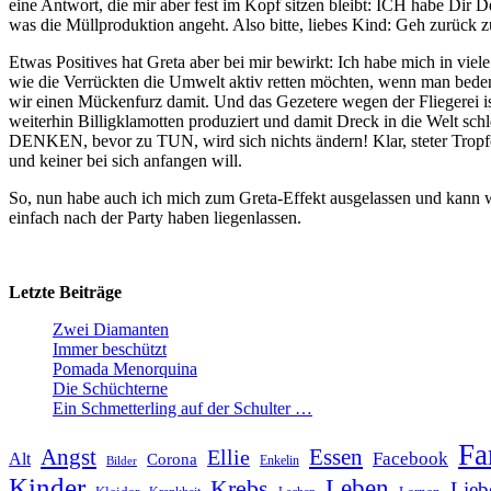
eine Antwort, die mir aber fest im Kopf sitzen bleibt: ICH habe Dir D
was die Müllproduktion angeht. Also bitte, liebes Kind: Geh zurück z
Etwas Positives hat Greta aber bei mir bewirkt: Ich habe mich in vie
wie die Verrückten die Umwelt aktiv retten möchten, wenn man bedenk
wir einen Mückenfurz damit. Und das Gezetere wegen der Fliegerei ist
weiterhin Billigklamotten produziert und damit Dreck in die Welt sch
DENKEN, bevor zu TUN, wird sich nichts ändern! Klar, steter Tropfen 
und keiner bei sich anfangen will.
So, nun habe auch ich mich zum Greta-Effekt ausgelassen und kann w
einfach nach der Party haben liegenlassen.
Letzte Beiträge
Zwei Diamanten
Immer beschützt
Pomada Menorquina
Die Schüchterne
Ein Schmetterling auf der Schulter …
Fa
Angst
Essen
Ellie
Facebook
Alt
Corona
Enkelin
Bilder
Kinder
Leben
Krebs
Lieb