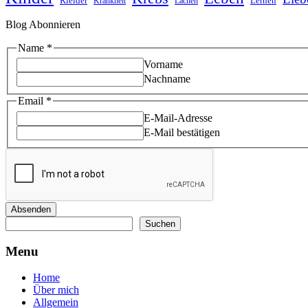
Kleider
Lernen
Krankheit
Lachen
Blog Abonnieren
Name
*
Vorname
Nachname
Name
Email
*
Email
E-Mail-Adresse
E-Mail bestätigen
Absenden
Suchen
Suchen
Menu
Home
Über mich
Allgemein