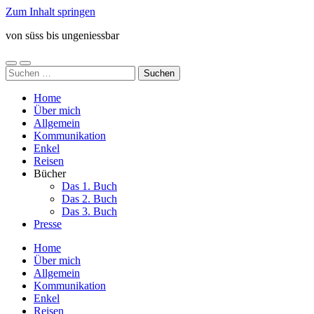
Zum Inhalt springen
von süss bis ungeniessbar
Mobile-
Suchfeld
Suchen
Menü
ein-/ausblenden
nach:
ein-/ausblenden
Home
Über mich
Allgemein
Kommunikation
Enkel
Reisen
Bücher
Das 1. Buch
Das 2. Buch
Das 3. Buch
Presse
Home
Über mich
Allgemein
Kommunikation
Enkel
Reisen