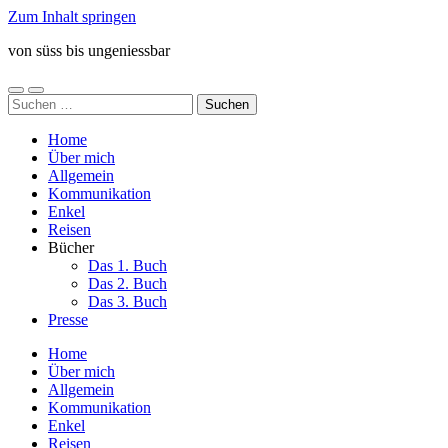
Zum Inhalt springen
von süss bis ungeniessbar
Mobile-
Suchfeld
Suchen
Menü
ein-/ausblenden
nach:
ein-/ausblenden
Home
Über mich
Allgemein
Kommunikation
Enkel
Reisen
Bücher
Das 1. Buch
Das 2. Buch
Das 3. Buch
Presse
Home
Über mich
Allgemein
Kommunikation
Enkel
Reisen