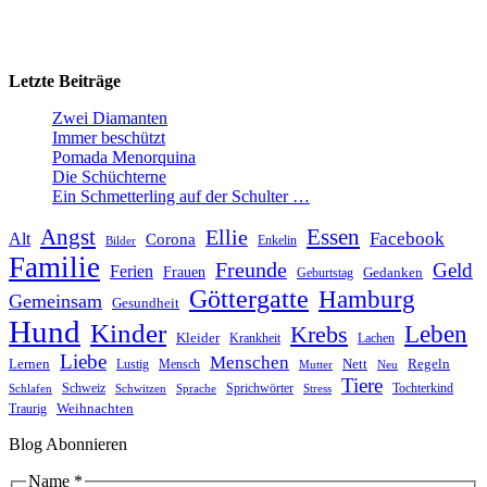
Letzte Beiträge
Zwei Diamanten
Immer beschützt
Pomada Menorquina
Die Schüchterne
Ein Schmetterling auf der Schulter …
Angst
Essen
Ellie
Facebook
Alt
Corona
Enkelin
Bilder
Familie
Freunde
Geld
Ferien
Frauen
Gedanken
Geburtstag
Göttergatte
Hamburg
Gemeinsam
Gesundheit
Hund
Kinder
Leben
Krebs
Kleider
Krankheit
Lachen
Liebe
Menschen
Lernen
Nett
Regeln
Mensch
Lustig
Mutter
Neu
Tiere
Schweiz
Sprichwörter
Tochterkind
Schlafen
Schwitzen
Sprache
Stress
Weihnachten
Traurig
Blog Abonnieren
Name
*