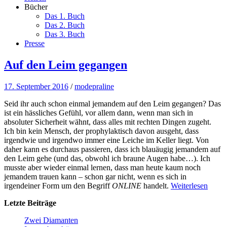
Bücher
Das 1. Buch
Das 2. Buch
Das 3. Buch
Presse
Auf den Leim gegangen
17. September 2016
/
modepraline
Seid ihr auch schon einmal jemandem auf den Leim gegangen? Das
ist ein hässliches Gefühl, vor allem dann, wenn man sich in
absoluter Sicherheit wähnt, dass alles mit rechten Dingen zugeht.
Ich bin kein Mensch, der prophylaktisch davon ausgeht, dass
irgendwie und irgendwo immer eine Leiche im Keller liegt. Von
daher kann es durchaus passieren, dass ich blauäugig jemandem auf
den Leim gehe (und das, obwohl ich braune Augen habe…). Ich
musste aber wieder einmal lernen, dass man heute kaum noch
jemandem trauen kann – schon gar nicht, wenn es sich in
irgendeiner Form um den Begriff
ONLINE
handelt.
Weiterlesen
Letzte Beiträge
Zwei Diamanten