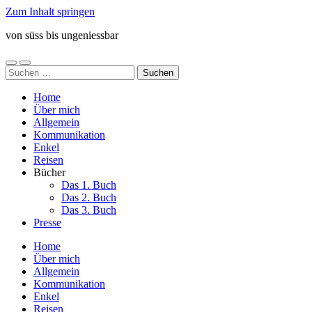
Zum Inhalt springen
von süss bis ungeniessbar
Mobile-
Suchfeld
Suchen
Menü
ein-/ausblenden
nach:
ein-/ausblenden
Home
Über mich
Allgemein
Kommunikation
Enkel
Reisen
Bücher
Das 1. Buch
Das 2. Buch
Das 3. Buch
Presse
Home
Über mich
Allgemein
Kommunikation
Enkel
Reisen