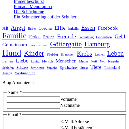
Immer beschützt
Pomada Menorquina
Die Schüchterne
Ein Schmetterling auf der Schulter …
Angst
Essen
Ellie
Facebook
Alt
Corona
Enkelin
Bilder
Familie
Freunde
Geld
Ferien
Frauen
Gedanken
Geburtstag
Göttergatte
Hamburg
Gemeinsam
Gesundheit
Hund
Kinder
Leben
Krebs
Kleider
Krankheit
Lachen
Liebe
Menschen
Lernen
Nett
Regeln
Mensch
Lustig
Mutter
Neu
Tiere
Schweiz
Sprichwörter
Tochterkind
Schlafen
Schwitzen
Sprache
Stress
Weihnachten
Traurig
Blog Abonnieren
Name
Name
*
Email
Vorname
Nachname
Email
*
E-Mail-Adresse
E-Mail bestätigen