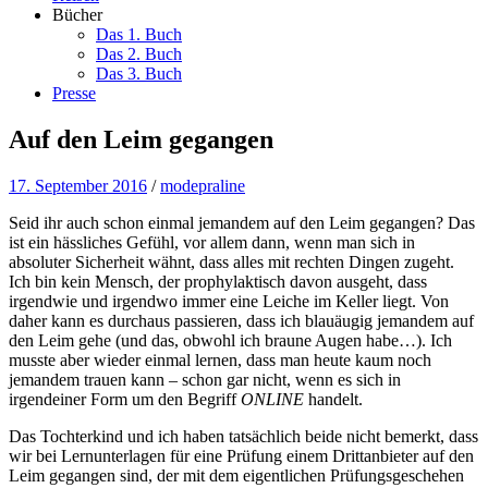
Bücher
Das 1. Buch
Das 2. Buch
Das 3. Buch
Presse
Auf den Leim gegangen
17. September 2016
/
modepraline
Seid ihr auch schon einmal jemandem auf den Leim gegangen? Das
ist ein hässliches Gefühl, vor allem dann, wenn man sich in
absoluter Sicherheit wähnt, dass alles mit rechten Dingen zugeht.
Ich bin kein Mensch, der prophylaktisch davon ausgeht, dass
irgendwie und irgendwo immer eine Leiche im Keller liegt. Von
daher kann es durchaus passieren, dass ich blauäugig jemandem auf
den Leim gehe (und das, obwohl ich braune Augen habe…). Ich
musste aber wieder einmal lernen, dass man heute kaum noch
jemandem trauen kann – schon gar nicht, wenn es sich in
irgendeiner Form um den Begriff
ONLINE
handelt.
Das Tochterkind und ich haben tatsächlich beide nicht bemerkt, dass
wir bei Lernunterlagen für eine Prüfung einem Drittanbieter auf den
Leim gegangen sind, der mit dem eigentlichen Prüfungsgeschehen