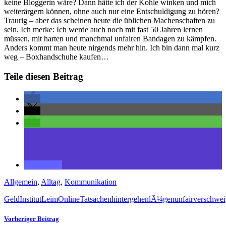
keine Bloggerin wäre? Dann hätte ich der Kohle winken und mich
weiterärgern können, ohne auch nur eine Entschuldigung zu hören?
Traurig – aber das scheinen heute die üblichen Machenschaften zu
sein. Ich merke: Ich werde auch noch mit fast 50 Jahren lernen
müssen, mit harten und manchmal unfairen Bandagen zu kämpfen.
Anders kommt man heute nirgends mehr hin. Ich bin dann mal kurz
weg – Boxhandschuhe kaufen…
Teile diesen Beitrag
Allgemein
,
Alltag
,
Kommunikation
Geld
Institut
Leim
Online
Tatsachen
hintergehen
lÃ¼gen
unfair
verschwe
Vorheriger Beitrag