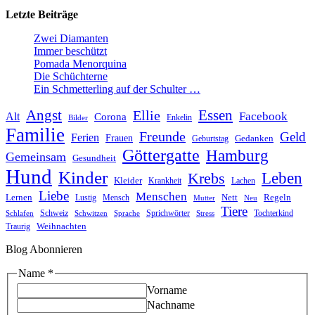
Letzte Beiträge
Zwei Diamanten
Immer beschützt
Pomada Menorquina
Die Schüchterne
Ein Schmetterling auf der Schulter …
Angst
Essen
Ellie
Facebook
Alt
Corona
Enkelin
Bilder
Familie
Freunde
Geld
Ferien
Frauen
Gedanken
Geburtstag
Göttergatte
Hamburg
Gemeinsam
Gesundheit
Hund
Kinder
Leben
Krebs
Kleider
Krankheit
Lachen
Liebe
Menschen
Lernen
Nett
Regeln
Mensch
Lustig
Mutter
Neu
Tiere
Schweiz
Sprichwörter
Tochterkind
Schlafen
Schwitzen
Sprache
Stress
Weihnachten
Traurig
Blog Abonnieren
Name
Name
*
Email
Vorname
Nachname