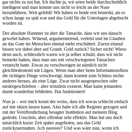
gar nichts zu tun hat. Ich dachte ja, wir seien beide durchschnittlich
intelligent und man könnte uns nicht so leicht an der Nase
herumführen. Weit gefehlt! Wir haben es beide erst bemerkt, als es
schon lange zu spät war und das Geld für die Unterlagen abgebucht
worden ist.
Der absolute Hammer ist aber die Tatsache, dass wir uns danach
gewehrt haben. Wütend, argumentierend, verletzt und im Glauben
an das Gute im Menschen einmal mehr erschüttert. Zuerst einmal
bissen wir dabei aber auf Granit. Geld zurück? Sicher nicht! Wieso
denn auch, schliesslich waren wir ja selber schuld, dass wir nicht
bemerkt hatten, dass man uns mit verschwiegenen Tatsachen
verarscht hatte. Etwas zu verschweigen ist nämlich nicht
gleichbedeutend mit Lügen. Wenn man aber beim Informationsfluss
die richtigen Dinge verschweigt, dann kommt zum Schluss nichts
anderes heraus, als eine Lüge. Zwar nicht ausgesprochen oder
niedergeschrieben – aber trotzdem existent. Man kann jemanden
damit wunderbar fehlleiten. Hat funktioniert!
Nun ja – wer mich kennt der weiss, dass ich sowas schlecht einfach
auf mir sitzen lassen kann. Also habe ich alle Register gezogen und
mit der Veröffentlichung besagter Institution auf meinem Blog
gedroht. Unschön, aber offenbar sehr effektiv. Man hat uns doch
tatsächlich kurze Zeit später angeboten, uns das Geld
zurückzuerstatten. Ach neeeeee? Und was wäre nun, wenn ich