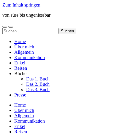
Zum Inhalt springen
von süss bis ungeniessbar
Mobile-
Suchfeld
Suchen
Menü
ein-/ausblenden
nach:
ein-/ausblenden
Home
Über mich
Allgemein
Kommunikation
Enkel
Reisen
Bücher
Das 1. Buch
Das 2. Buch
Das 3. Buch
Presse
Home
Über mich
Allgemein
Kommunikation
Enkel
Reisen