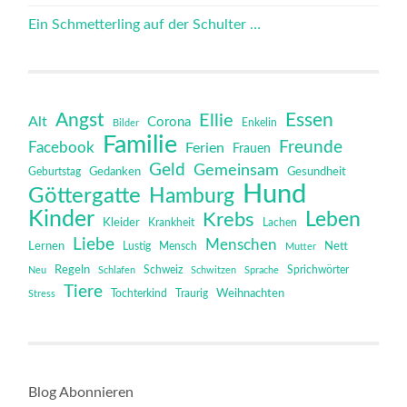
Ein Schmetterling auf der Schulter …
Angst
Essen
Ellie
Alt
Corona
Bilder
Enkelin
Familie
Freunde
Facebook
Ferien
Frauen
Geld
Gemeinsam
Gedanken
Gesundheit
Geburtstag
Hund
Göttergatte
Hamburg
Kinder
Leben
Krebs
Kleider
Krankheit
Lachen
Liebe
Menschen
Lernen
Mensch
Nett
Lustig
Mutter
Regeln
Schweiz
Sprichwörter
Neu
Schlafen
Schwitzen
Sprache
Tiere
Tochterkind
Weihnachten
Stress
Traurig
Blog Abonnieren