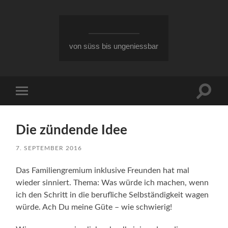
von süss bis ungeniessbar
Suchfe
Mobile-
ein-/a
Menü
ein-/ausblenden
Die zündende Idee
7. SEPTEMBER 2016
Das Familiengremium inklusive Freunden hat mal
wieder sinniert. Thema: Was würde ich machen, wenn
ich den Schritt in die berufliche Selbständigkeit wagen
würde. Ach Du meine Güte – wie schwierig!