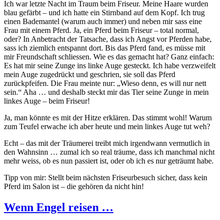
Ich war letzte Nacht im Traum beim Friseur. Meine Haare wurden
blau gefärbt – und ich hatte ein Stirnband auf dem Kopf. Ich trug
einen Bademantel (warum auch immer) und neben mir sass eine
Frau mit einem Pferd. Ja, ein Pferd beim Friseur – total normal,
oder? In Anbetracht der Tatsache, dass ich Angst vor Pferden habe,
sass ich ziemlich entspannt dort. Bis das Pferd fand, es müsse mit
mir Freundschaft schliessen. Wie es das gemacht hat? Ganz einfach:
Es hat mir seine Zunge ins linke Auge gesteckt. Ich habe verzweifelt
mein Auge zugedrückt und geschrien, sie soll das Pferd
zurückpfeifen. Die Frau meinte nur: „Wieso denn, es will nur nett
sein.“ Aha … und deshalb steckt mir das Tier seine Zunge in mein
linkes Auge – beim Friseur!
Ja, man könnte es mit der Hitze erklären. Das stimmt wohl! Warum
zum Teufel erwache ich aber heute und mein linkes Auge tut weh?
Echt – das mit der Träumerei treibt mich irgendwann vermutlich in
den Wahnsinn … zumal ich so real träume, dass ich manchmal nicht
mehr weiss, ob es nun passiert ist, oder ob ich es nur geträumt habe.
Tipp von mir: Stellt beim nächsten Friseurbesuch sicher, dass kein
Pferd im Salon ist – die gehören da nicht hin!
Wenn Engel reisen …