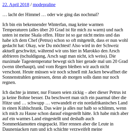
22. April 2018
/
modepraline
… lacht der Himmel … oder wie ging das nochmal?
Ich bin ein bekennender Winterfan, mag keine warmen
Temperaturen (alles über 20 Grad ist für mich zu warm) und nach
unten ist meine Skala offen. Hitze ist so gar nicht meins und das
habe ich dem Chef (Petrus) schon so oft mitgeteilt, dass er nun wohl
gedacht hat: Okay, wie Du möchtest! Also wird in der Schweiz
aktuell geschwitzt, während wir uns hier in Marokko den Arsch
abfrieren (tschuldigung, Arsch sagt man nicht, ich weiss). Die
maximale Tagestemperatur bewegt sich hier gerade mal um 20 Grad
(wenn überhaupt), und vom Regen bleiben wir auch nicht
verschont. Heute müssen wir noch schnell mit Jacken bewaffnet die
Sonnenstrahlen geniessen, denn ab morgen solls dann nur noch
regnen.
Ich dachte ja immer, nur Frauen seien zickig – aber dieser Petrus ist
ja keine Bohne besser. Da beschwert man sich ein paarmal über die
Hitze und … schwupp … verwandelt er ein nordafrikanisches Land
in einen Kühlschrank. Das wäre ja alles nur halb so schlimm, wenn
ich mich zu Hause schon darauf eingestellt hätte. Ich habe mich aber
auf ein warmes Land eingestellt und deshalb auch
Sommerklamotten eingepackt. Hier rennen aber die Leute in
Daunenjacken rum und ich schichte verzweifelt meine