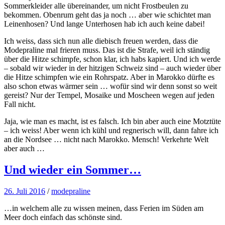
Sommerkleider alle übereinander, um nicht Frostbeulen zu
bekommen. Obenrum geht das ja noch … aber wie schichtet man
Leinenhosen? Und lange Unterhosen hab ich auch keine dabei!
Ich weiss, dass sich nun alle diebisch freuen werden, dass die
Modepraline mal frieren muss. Das ist die Strafe, weil ich ständig
über die Hitze schimpfe, schon klar, ich habs kapiert. Und ich werde
– sobald wir wieder in der hitzigen Schweiz sind – auch wieder über
die Hitze schimpfen wie ein Rohrspatz. Aber in Marokko dürfte es
also schon etwas wärmer sein … wofür sind wir denn sonst so weit
gereist? Nur der Tempel, Mosaike und Moscheen wegen auf jeden
Fall nicht.
Jaja, wie man es macht, ist es falsch. Ich bin aber auch eine Motztüte
– ich weiss! Aber wenn ich kühl und regnerisch will, dann fahre ich
an die Nordsee … nicht nach Marokko. Mensch! Verkehrte Welt
aber auch …
Und wieder ein Sommer…
26. Juli 2016
/
modepraline
…in welchem alle zu wissen meinen, dass Ferien im Süden am
Meer doch einfach das schönste sind.