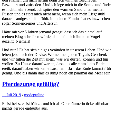
den Fischen um mich herum beim Schwimmen zuschauen.
Fasziniert und zufrieden. Und ich lege mich in die Sonne und finde
es nicht mehr ätzend. Ich spüre den warmen Sand unter meinen
Füssen und es stört mich nicht mehr, wenn sich mein Liegestuhl
danach sandgestrahlt anfühlt. In meinem Fundus hat es inzwischen
sogar Sonnencrèmes und Aftersun.
Hätte mir vor 5 Jahren jemand gesagt, dass ich das einmal auf
meinen Blog schreiben würde, dann hätte ich ihm den Vogel
gezeigt. Niemals!
Und nun? Es hat sich einiges verändert in unserem Leben. Und wir
leben jetzt nach der Devise: Wir nehmen jeden Tag als Geschenk
und wir füllen die Zeit mit allem, was wir dürfen, können und tun
wollen. Zu Hause darauf warten, dass uns alle einmal das Ende
ereilt, darauf haben wir keine Lust mehr. Ja – das Ende kommt früh
genug. Und bis dahin darf es ruhig noch ein paarmal das Meer sein.
Pferdezunge gefällig?
1. Juli 2019
/
modepraline
Es ist heiss, es ist bäh … und ich als Oberträumerin ticke offenbar
nachts gerade endgültig aus.