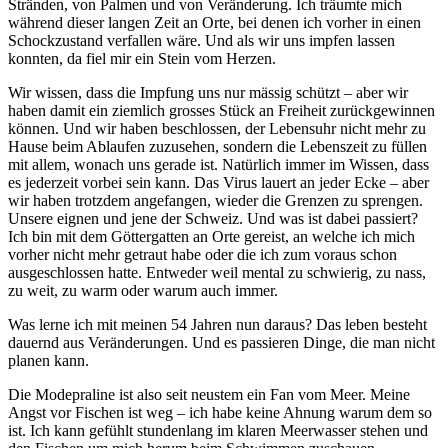
Stränden, von Palmen und von Veränderung. Ich träumte mich
während dieser langen Zeit an Orte, bei denen ich vorher in einen
Schockzustand verfallen wäre. Und als wir uns impfen lassen
konnten, da fiel mir ein Stein vom Herzen.
Wir wissen, dass die Impfung uns nur mässig schützt – aber wir
haben damit ein ziemlich grosses Stück an Freiheit zurückgewinnen
können. Und wir haben beschlossen, der Lebensuhr nicht mehr zu
Hause beim Ablaufen zuzusehen, sondern die Lebenszeit zu füllen
mit allem, wonach uns gerade ist. Natürlich immer im Wissen, dass
es jederzeit vorbei sein kann. Das Virus lauert an jeder Ecke – aber
wir haben trotzdem angefangen, wieder die Grenzen zu sprengen.
Unsere eignen und jene der Schweiz. Und was ist dabei passiert?
Ich bin mit dem Göttergatten an Orte gereist, an welche ich mich
vorher nicht mehr getraut habe oder die ich zum voraus schon
ausgeschlossen hatte. Entweder weil mental zu schwierig, zu nass,
zu weit, zu warm oder warum auch immer.
Was lerne ich mit meinen 54 Jahren nun daraus? Das leben besteht
dauernd aus Veränderungen. Und es passieren Dinge, die man nicht
planen kann.
Die Modepraline ist also seit neustem ein Fan vom Meer. Meine
Angst vor Fischen ist weg – ich habe keine Ahnung warum dem so
ist. Ich kann gefühlt stundenlang im klaren Meerwasser stehen und