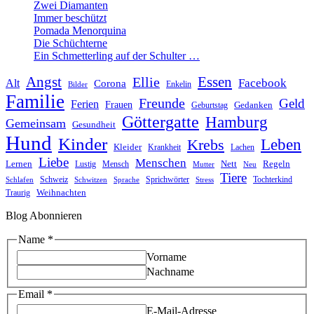
Zwei Diamanten
Immer beschützt
Pomada Menorquina
Die Schüchterne
Ein Schmetterling auf der Schulter …
Angst
Essen
Ellie
Facebook
Alt
Corona
Enkelin
Bilder
Familie
Freunde
Geld
Ferien
Frauen
Gedanken
Geburtstag
Göttergatte
Hamburg
Gemeinsam
Gesundheit
Hund
Kinder
Leben
Krebs
Kleider
Krankheit
Lachen
Liebe
Menschen
Lernen
Nett
Regeln
Mensch
Lustig
Mutter
Neu
Tiere
Schweiz
Sprichwörter
Tochterkind
Schlafen
Schwitzen
Sprache
Stress
Weihnachten
Traurig
Blog Abonnieren
Name
*
Vorname
Nachname
Email
Email
*
Name
E-Mail-Adresse