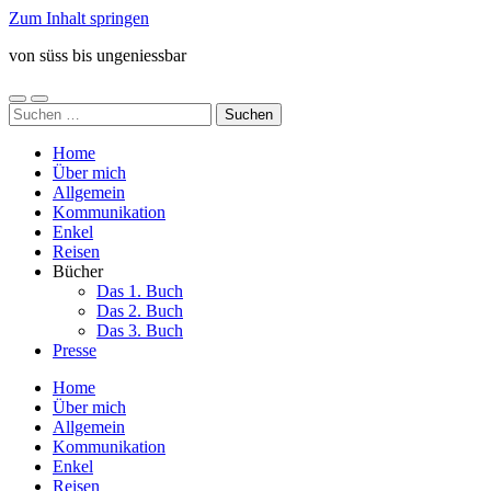
Zum Inhalt springen
von süss bis ungeniessbar
Mobile-
Suchfeld
Suchen
Menü
ein-/ausblenden
nach:
ein-/ausblenden
Home
Über mich
Allgemein
Kommunikation
Enkel
Reisen
Bücher
Das 1. Buch
Das 2. Buch
Das 3. Buch
Presse
Home
Über mich
Allgemein
Kommunikation
Enkel
Reisen