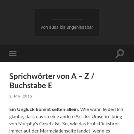
von süss bis ungeniessbar
Suchfe
Mobile-
ein-/a
Menü
ein-/ausblenden
Sprichwörter von A – Z /
Buchstabe E
2. MAI 2015
Ein Unglück kommt selten allein.
Wie wahr, leider! Ich
glaube, dass das so eine andere Art der Umschreibung
von Murphy’s Gesetz ist. So, wie das Frühstücksbrot
immer auf der Marmeladenseite landet, wenn es