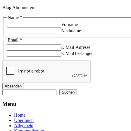
Blog Abonnieren
Email
Name
*
Name
Vorname
Nachname
Email
*
E-Mail-Adresse
E-Mail bestätigen
Absenden
Suchen
Suchen
Menu
Home
Über mich
Allgemein
Kommunikation