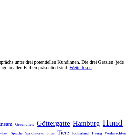
chs unter drei potentiellen Kundinnen. Die drei Grazien (jede
ge in allen Farben präsentiert sind.
Weiterlesen
Hund
Göttergatte
Hamburg
insam
Gesundheit
Tiere
Weihnachten
Sprichwörter
Tochterkind
Traurig
witzen
Sprache
Stress