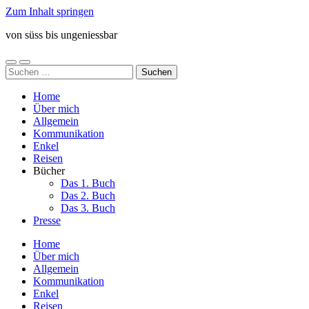
Zum Inhalt springen
von süss bis ungeniessbar
Mobile-
Suchfeld
Suchen
Menü
ein-/ausblenden
nach:
ein-/ausblenden
Home
Über mich
Allgemein
Kommunikation
Enkel
Reisen
Bücher
Das 1. Buch
Das 2. Buch
Das 3. Buch
Presse
Home
Über mich
Allgemein
Kommunikation
Enkel
Reisen