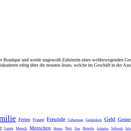
 Boutique und werde ungewollt Zuhörerin eines weltbewegenden Gesprä
tieren eifrig über die neusten Jeans, welche im Geschäft in der Ausla
milie
Freunde
Geld
Geme
Ferien
Frauen
Gedanken
Geburtstag
e
Menschen
Nett
Regeln
Mensch
Schweiz
Lustig
Mutter
Neu
Schlafen
Sch