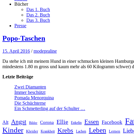
Bücher
Das 1. Buch
Das 2. Buch
Das 3. Buch
Presse
Popo-Taschen
15. April 2016
/
modepraline
Da stehe ich mit meinem Hund in einer schmucken kleinen Hamburger
mindestens 1.80 m gross und kaum mehr als 60 Kilogramm schwer) disku
Letzte Beiträge
Zwei Diamanten
Immer beschützt
Pomada Menorquina
Die Schüchterne
Ein Schmetterling auf der Schulter …
Fa
Angst
Essen
Ellie
Facebook
Alt
Corona
Enkelin
Bilder
Kinder
Leben
Krebs
Lieb
Kleider
Lernen
Krankheit
Lachen