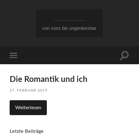
von süss bis ungeniessbar
Suchfe
Mobile-
ein-/a
Menü
ein-/ausblenden
Die Romantik und ich
27. FEBRUAR 2015
Weiterlesen
Letzte Beiträge