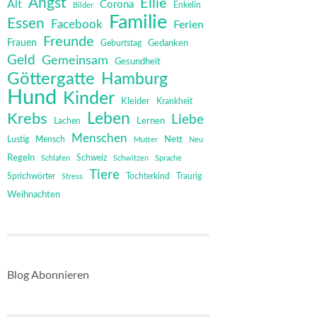
Angst
Ellie
Alt
Corona
Bilder
Enkelin
Familie
Essen
Facebook
Ferien
Freunde
Frauen
Gedanken
Geburtstag
Geld
Gemeinsam
Gesundheit
Göttergatte
Hamburg
Hund
Kinder
Kleider
Krankheit
Leben
Krebs
Liebe
Lernen
Lachen
Menschen
Mensch
Nett
Lustig
Mutter
Neu
Regeln
Schweiz
Schlafen
Schwitzen
Sprache
Tiere
Sprichwörter
Tochterkind
Stress
Traurig
Weihnachten
Blog Abonnieren