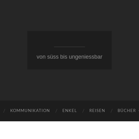
von süss bis ungeniessbar
KOMMUNIKATION
ENKEL
REISEN
BÜCHER