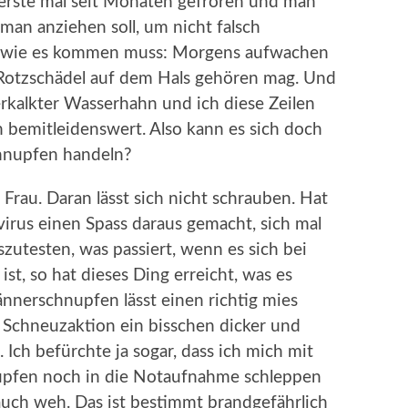
 erste mal seit Monaten gefroren und man
s man anziehen soll, um nicht falsch
s, wie es kommen muss: Morgens aufwachen
 Rotzschädel auf dem Hals gehören mag. Und
rkalkter Wasserhahn und ich diese Zeilen
h bemitleidenswert. Also kann es sich doch
hnupfen handeln?
 Frau. Daran lässt sich nicht schrauben. Hat
rvirus einen Spass daraus gemacht, sich mal
zutesten, was passiert, wenn es sich bei
 ist, so hat dieses Ding erreicht, was es
ännerschnupfen lässt einen richtig mies
 Schneuzaktion ein bisschen dicker und
. Ich befürchte ja sogar, dass ich mich mit
upfen noch in die Notaufnahme schleppen
auch weh. Das ist bestimmt brandgefährlich