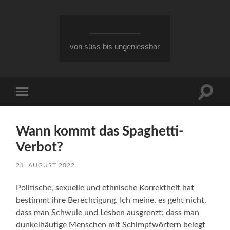
von süss bis ungeniessbar
Suchfe
Mobile-
ein-/a
Menü
ein-/ausblenden
Wann kommt das Spaghetti-
Verbot?
21. AUGUST 2022
Politische, sexuelle und ethnische Korrektheit hat
bestimmt ihre Berechtigung. Ich meine, es geht nicht,
dass man Schwule und Lesben ausgrenzt; dass man
dunkelhäutige Menschen mit Schimpfwörtern belegt