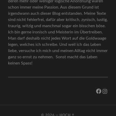
deren mehr oder weniger logische Anordnung waren
schon immer meine Passion. Aus diesem Grund ist
irgendwann auch dieser Blog entstanden. Meine Texte
sind nicht fehlerfrei, dafür aber kritisch, zynisch, lustig,
traurig, witzig und manchmal sogar ein bisschen böse.
Ich bin gerne ironisch und Meisterin im Übertreiben.
Man darf deshalb nicht jedes Wort auf die Goldwaage
legen, welches ich schreibe. Und weil ich das Leben
liebe, versuche ich mich und meinen Alltag nicht immer
ganz so ernst zu nehmen. Sonst macht das Leben
keinen Spass!
Facebo
Inst
© 2026
—
HOCH ↑