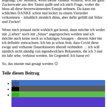
angesagt. Der Moment, wenn meine Tastatur verklebt, weil die ganz
Zuckerwatte aus den Tasten quillt und ich mich Frage, woher die
bloss all diese herzerwärmenden Emojis nehmen. Da kann ein
schlichtes DANKE schon mal locker zu einem Vierzeiler
verkommen – inhaltlich ziemlich dünn, aber dafür gefüllt mit Sülze
und Zucker!
Wenn mich jemand nicht wirklich gut kennt, dann möchte ich weder
mit „Liebes“ noch mit „Süsse“ angesprochen werden und ich
möchte auch keine noch so schatzigen Ansagen – diesem Alter bin
ich definitiv entwachsen. Ich bin ja schon froh, dass Covid diese
ewige und verhasste Dauerküsserei überall verhindert … ich will
nämlich nicht ständig von irgendwelchen Bekannten, die ich 3 mal
im Jahr sehe, verküsst werden. Im Gegenteil: Ich hasse es!
So, das musste mal gesagt werden 🙂
Teile diesen Beitrag