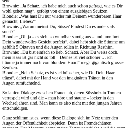
sehe.“
Brownie: „Ja Schatz, ich habe mich auch schon gefragt, wie es Dir
wohl gehen mag“, gefolgt von einem ausgiebigen Seufzen.
Blondie: „Was hast Du nur wieder mit Deinem wunderbaren Haar
gemacht, Liebes?“
Brownie: „Warum meinst Du, Süsse? Findest Du es anders als
sonst?“
Blondie: „Oh ja – es sieht so wundbar samtig aus – und umrahmt
Dein wundervolles Gesicht perfekt“, dabei hebt sich die Stimme um
gefühlt 5 Oktaven und die Augen rollen in Richtung Resthirn.
Brownie: „Du bist einfach so lieb, Schatzi. Aber Du weiss doch,
mein Haar ist gar nicht so toll – Deines ist viel schöner … ich
träume ja immer noch von blondem Haar!“ mega gigantisch grosses
Seufzen.
Blondie: „Nein Schatz, es ist viel hübscher, wie Du Dein Haar
trägst“, dabei mit der Hand vor den imaginären Tränen in den
Augen rumfuchtelnd.
So laufen Dialoge zwischen Frauen ab, deren Süssholz in Tonnen
verraspelt wird und die – man höre und staune – locker in den
Wechseljahren sind. Man kann es also nicht mit den jungen Jahren
entschuldigen.
Ganz schlimm ist es, wenn diese Dialoge sich im Netz unter den
Augen der Öffentlichkeit abspielen. Dann ist Fremdschämen