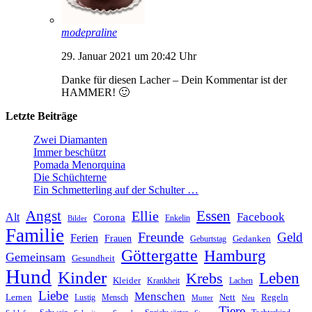
modepraline
29. Januar 2021 um 20:42 Uhr
Danke für diesen Lacher – Dein Kommentar ist der
HAMMER! 🙂
Letzte Beiträge
Zwei Diamanten
Immer beschützt
Pomada Menorquina
Die Schüchterne
Ein Schmetterling auf der Schulter …
Angst
Essen
Ellie
Facebook
Alt
Corona
Enkelin
Bilder
Familie
Freunde
Geld
Ferien
Frauen
Gedanken
Geburtstag
Göttergatte
Hamburg
Gemeinsam
Gesundheit
Hund
Kinder
Leben
Krebs
Kleider
Krankheit
Lachen
Liebe
Menschen
Lernen
Nett
Regeln
Mensch
Lustig
Mutter
Neu
Tiere