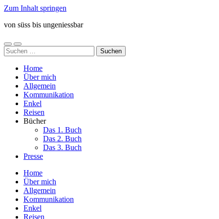
Zum Inhalt springen
von süss bis ungeniessbar
Mobile-
Suchfeld
Suchen
Menü
ein-/ausblenden
nach:
ein-/ausblenden
Home
Über mich
Allgemein
Kommunikation
Enkel
Reisen
Bücher
Das 1. Buch
Das 2. Buch
Das 3. Buch
Presse
Home
Über mich
Allgemein
Kommunikation
Enkel
Reisen