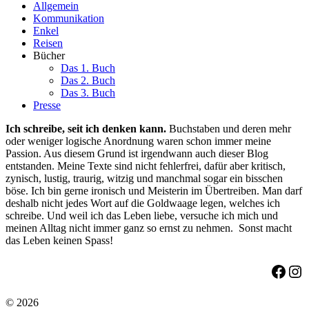
Allgemein
Kommunikation
Enkel
Reisen
Bücher
Das 1. Buch
Das 2. Buch
Das 3. Buch
Presse
Ich schreibe, seit ich denken kann.
Buchstaben und deren mehr
oder weniger logische Anordnung waren schon immer meine
Passion. Aus diesem Grund ist irgendwann auch dieser Blog
entstanden. Meine Texte sind nicht fehlerfrei, dafür aber kritisch,
zynisch, lustig, traurig, witzig und manchmal sogar ein bisschen
böse. Ich bin gerne ironisch und Meisterin im Übertreiben. Man darf
deshalb nicht jedes Wort auf die Goldwaage legen, welches ich
schreibe. Und weil ich das Leben liebe, versuche ich mich und
meinen Alltag nicht immer ganz so ernst zu nehmen. Sonst macht
das Leben keinen Spass!
Face
Ins
© 2026