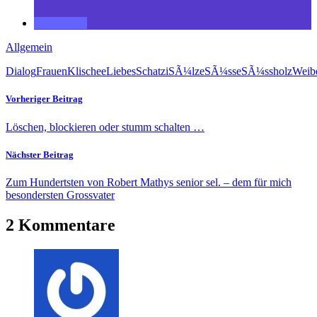
Allgemein
Dialog
Frauen
Klischee
Liebes
Schatzi
SÃ¼lze
SÃ¼sse
SÃ¼ssholz
Weib
Vorheriger Beitrag
Löschen, blockieren oder stumm schalten …
Nächster Beitrag
Zum Hundertsten von Robert Mathys senior sel. – dem für mich
besondersten Grossvater
2 Kommentare