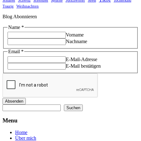
Schweiz
Sprichwörter
Tochterkind
Schlafen
Schwitzen
Sprache
Stress
Weihnachten
Traurig
Blog Abonnieren
Name
Name
*
Email
Vorname
Nachname
Email
*
E-Mail-Adresse
E-Mail bestätigen
Absenden
Suchen
Suchen
Menu
Home
Über mich