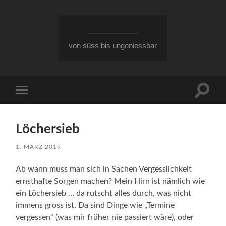
von süss bis ungeniessbar
Suchfe
Mobile-
ein-/a
Menü
ein-/ausblenden
Löchersieb
1. MÄRZ 2019
Ab wann muss man sich in Sachen Vergesslichkeit
ernsthafte Sorgen machen? Mein Hirn ist nämlich wie
ein Löchersieb … da rutscht alles durch, was nicht
immens gross ist. Da sind Dinge wie „Termine
vergessen“ (was mir früher nie passiert wäre), oder