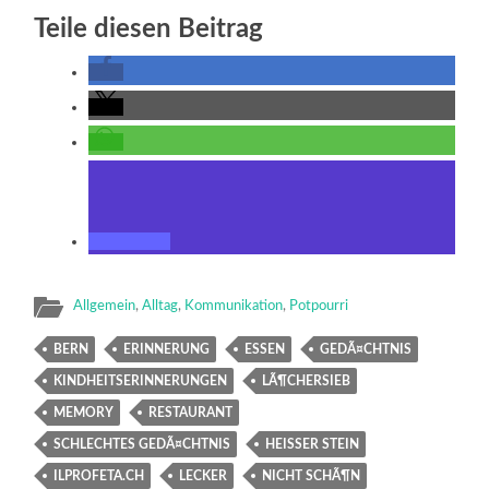
Teile diesen Beitrag
Allgemein
,
Alltag
,
Kommunikation
,
Potpourri
BERN
ERINNERUNG
ESSEN
GEDÃ¤CHTNIS
KINDHEITSERINNERUNGEN
LÃ¶CHERSIEB
MEMORY
RESTAURANT
SCHLECHTES GEDÃ¤CHTNIS
HEISSER STEIN
ILPROFETA.CH
LECKER
NICHT SCHÃ¶N