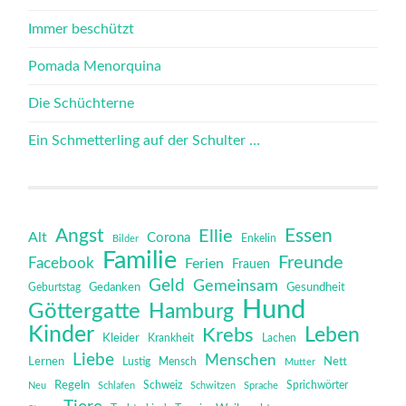
Immer beschützt
Pomada Menorquina
Die Schüchterne
Ein Schmetterling auf der Schulter …
Angst
Essen
Ellie
Alt
Corona
Bilder
Enkelin
Familie
Freunde
Facebook
Ferien
Frauen
Geld
Gemeinsam
Gedanken
Gesundheit
Geburtstag
Hund
Göttergatte
Hamburg
Kinder
Leben
Krebs
Kleider
Krankheit
Lachen
Liebe
Menschen
Lernen
Mensch
Nett
Lustig
Mutter
Regeln
Schweiz
Sprichwörter
Neu
Schlafen
Schwitzen
Sprache