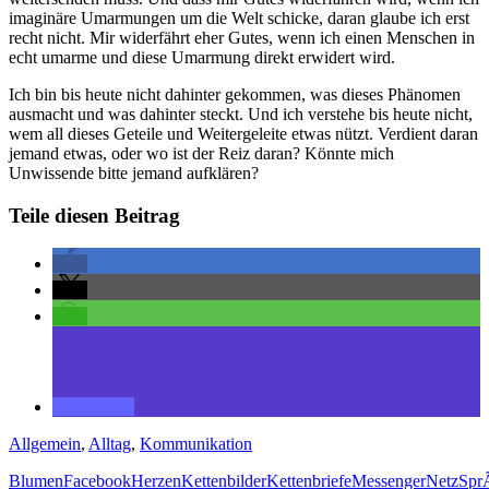
imaginäre Umarmungen um die Welt schicke, daran glaube ich erst
recht nicht. Mir widerfährt eher Gutes, wenn ich einen Menschen in
echt umarme und diese Umarmung direkt erwidert wird.
Ich bin bis heute nicht dahinter gekommen, was dieses Phänomen
ausmacht und was dahinter steckt. Und ich verstehe bis heute nicht,
wem all dieses Geteile und Weitergeleite etwas nützt. Verdient daran
jemand etwas, oder wo ist der Reiz daran? Könnte mich
Unwissende bitte jemand aufklären?
Teile diesen Beitrag
Allgemein
,
Alltag
,
Kommunikation
Blumen
Facebook
Herzen
Kettenbilder
Kettenbriefe
Messenger
Netz
Spr