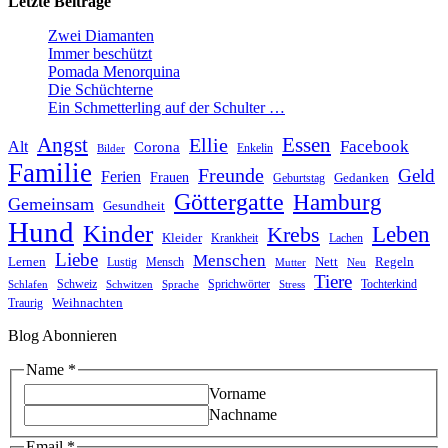
Letzte Beiträge
Zwei Diamanten
Immer beschützt
Pomada Menorquina
Die Schüchterne
Ein Schmetterling auf der Schulter …
Angst
Essen
Ellie
Facebook
Alt
Corona
Enkelin
Bilder
Familie
Freunde
Geld
Ferien
Frauen
Gedanken
Geburtstag
Göttergatte
Hamburg
Gemeinsam
Gesundheit
Hund
Kinder
Leben
Krebs
Kleider
Krankheit
Lachen
Liebe
Menschen
Lernen
Nett
Regeln
Mensch
Lustig
Mutter
Neu
Tiere
Schweiz
Sprichwörter
Tochterkind
Schlafen
Schwitzen
Sprache
Stress
Weihnachten
Traurig
Blog Abonnieren
Name
*
Vorname
Nachname
Email
Email
*