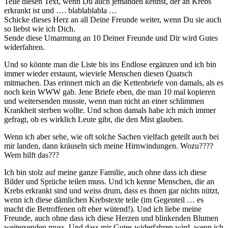
Teile diesen Text, wenn Du auch jemanden kennst, der an Krebs
erkrankt ist und …. blablablabla …
Schicke dieses Herz an all Deine Freunde weiter, wenn Du sie auch
so liebst wie ich Dich.
Sende diese Umarmung an 10 Deiner Freunde und Dir wird Gutes
widerfahren.
Und so könnte man die Liste bis ins Endlose ergänzen und ich bin
immer wieder erstaunt, wieviele Menschen diesen Quatsch
mitmachen. Das erinnert mich an die Kettenbriefe von damals, als es
noch kein WWW gab. Jene Briefe eben, die man 10 mal kopieren
und weitersenden musste, wenn man nicht an einer schlimmen
Krankheit sterben wollte. Und schon damals habe ich mich immer
gefragt, ob es wirklich Leute gibt, die den Mist glauben.
Wenn ich aber sehe, wie oft solche Sachen vielfach geteilt auch bei
mir landen, dann kräuseln sich meine Hirnwindungen. Wozu????
Wem hilft das???
Ich bin stolz auf meine ganze Familie, auch ohne dass ich diese
Bilder und Sprüche teilen muss. Und ich kenne Menschen, die an
Krebs erkrankt sind und weiss drum, dass es ihnen gar nichts nützt,
wenn ich diese dämlichen Krebstexte teile (im Gegenteil … es
macht die Betroffenen oft eher wütend!). Und ich liebe meine
Freunde, auch ohne dass ich diese Herzen und blinkenden Blumen
weitersenden muss. Und dass mir Gutes widerfahren wird, wenn ich