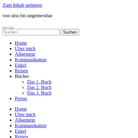
Zum Inhalt springen
von süss bis ungeniessbar
Mobile-
Suchfeld
Suchen
Menü
ein-/ausblenden
nach:
ein-/ausblenden
Home
Über mich
Allgemein
Kommunikation
Enkel
Reisen
Bücher
Das 1. Buch
Das 2. Buch
Das 3. Buch
Presse
Home
Über mich
Allgemein
Kommunikation
Enkel
Reisen