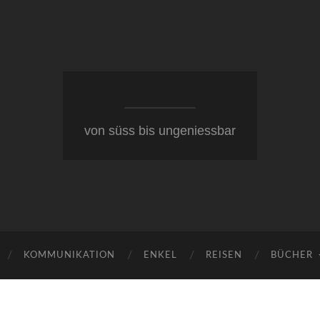
von süss bis ungeniessbar
KOMMUNIKATION
ENKEL
REISEN
BÜCHER