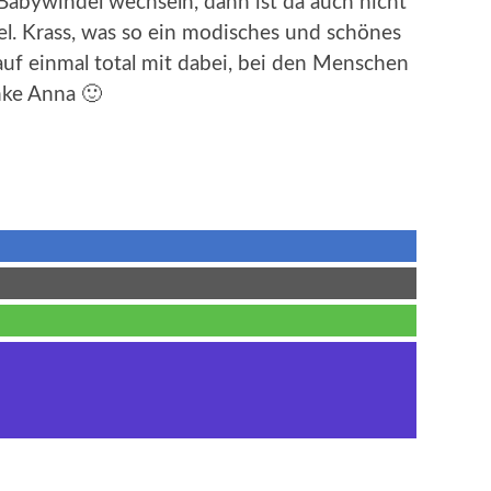
Babywindel wechseln, dann ist da auch nicht
l. Krass, was so ein modisches und schönes
uf einmal total mit dabei, bei den Menschen
nke Anna 🙂