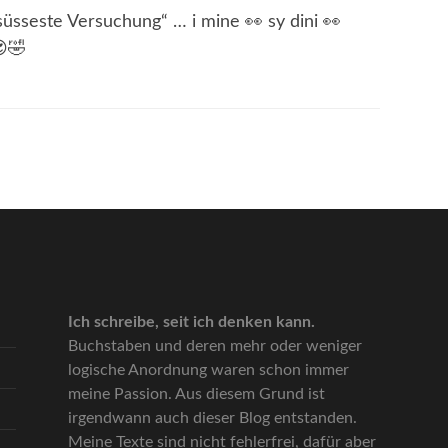
„süsseste Versuchung“ … i mine 👀 sy dini 👀
😍🤣
Ich schreibe, seit ich denken kann.
Buchstaben und deren mehr oder weniger
logische Anordnung waren schon immer
meine Passion. Aus diesem Grund ist
irgendwann auch dieser Blog entstanden.
Meine Texte sind nicht fehlerfrei, dafür aber