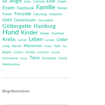
Angst
Ellie
Alt
Corona
Bilder
Enkelin
Familie
Essen
Facebook
Ferien
Freunde
Frauen
Gedanken
Geburtstag
Geld
Gemeinsam
Gesundheit
Göttergatte
Hamburg
Hund
Kinder
Kleider
Krankheit
Leben
Krebs
Liebe
Lernen
Lachen
Menschen
Mensch
Nett
Lustig
Mutter
Neu
Regeln
Schweiz
Schlafen
Schwitzen
Sprache
Tiere
Sprichwörter
Tochterkind
Stress
Traurig
Weihnachten
Blog Abonnieren