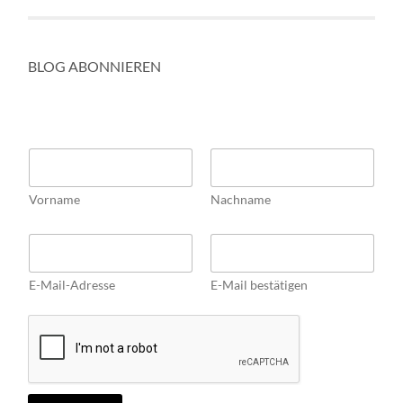
BLOG ABONNIEREN
N
a
m
Vorname
Nachname
e
*
*
E
E
m
m
a
a
E-Mail-Adresse
E-Mail bestätigen
i
i
l
l
*
E
m
a
i
l