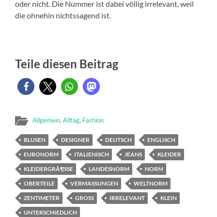
oder nicht. Die Nummer ist dabei völlig irrelevant, weil
die ohnehin nichtssagend ist.
Teile diesen Beitrag
Allgemein
,
Alltag
,
Fashion
BLUSEN
DESIGNER
DEUTSCH
ENGLISCH
EURONORM
ITALIENISCH
JEANS
KLEIDER
KLEIDERGRÃ¶SSE
LANDESNORM
NORM
OBERTEILE
VERMASSUNGEN
WELTNORM
ZENTIMETER
GROSS
IRRELEVANT
KLEIN
UNTERSCHIEDLICH