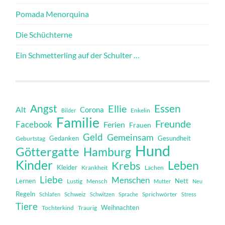
Pomada Menorquina
Die Schüchterne
Ein Schmetterling auf der Schulter …
Angst
Essen
Ellie
Alt
Corona
Bilder
Enkelin
Familie
Freunde
Facebook
Ferien
Frauen
Geld
Gemeinsam
Gedanken
Gesundheit
Geburtstag
Hund
Göttergatte
Hamburg
Kinder
Leben
Krebs
Kleider
Krankheit
Lachen
Liebe
Menschen
Lernen
Nett
Mensch
Lustig
Mutter
Neu
Regeln
Schweiz
Sprichwörter
Schlafen
Schwitzen
Sprache
Stress
Tiere
Weihnachten
Tochterkind
Traurig