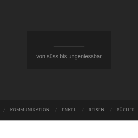
von süss bis ungeniessbar
KOMMUNIKATION
ENKEL
REISEN
BÜCHER