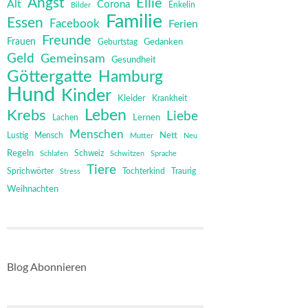
Angst
Ellie
Alt
Corona
Bilder
Enkelin
Familie
Essen
Facebook
Ferien
Freunde
Frauen
Gedanken
Geburtstag
Geld
Gemeinsam
Gesundheit
Göttergatte
Hamburg
Hund
Kinder
Kleider
Krankheit
Leben
Krebs
Liebe
Lernen
Lachen
Menschen
Mensch
Nett
Lustig
Mutter
Neu
Regeln
Schweiz
Schlafen
Schwitzen
Sprache
Tiere
Sprichwörter
Tochterkind
Stress
Traurig
Weihnachten
Blog Abonnieren