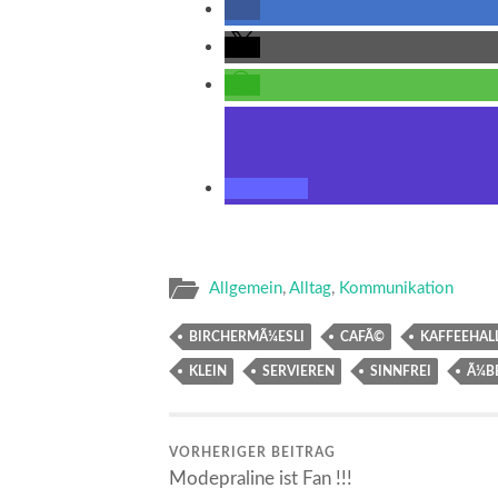
Allgemein
,
Alltag
,
Kommunikation
BIRCHERMÃ¼ESLI
CAFÃ©
KAFFEEHAL
KLEIN
SERVIEREN
SINNFREI
Ã¼BE
VORHERIGER BEITRAG
Modepraline ist Fan !!!