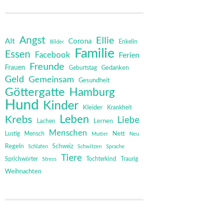
Angst
Ellie
Alt
Corona
Bilder
Enkelin
Familie
Essen
Facebook
Ferien
Freunde
Frauen
Gedanken
Geburtstag
Geld
Gemeinsam
Gesundheit
Göttergatte
Hamburg
Hund
Kinder
Kleider
Krankheit
Leben
Krebs
Liebe
Lernen
Lachen
Menschen
Mensch
Nett
Lustig
Mutter
Neu
Regeln
Schweiz
Schlafen
Schwitzen
Sprache
Tiere
Sprichwörter
Tochterkind
Stress
Traurig
Weihnachten