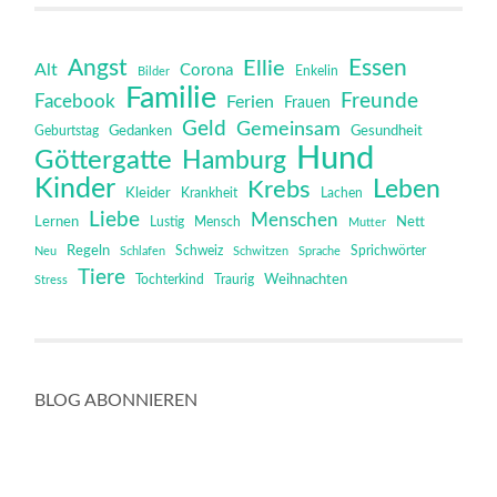
Angst
Essen
Ellie
Alt
Corona
Bilder
Enkelin
Familie
Freunde
Facebook
Ferien
Frauen
Geld
Gemeinsam
Gedanken
Gesundheit
Geburtstag
Hund
Göttergatte
Hamburg
Kinder
Leben
Krebs
Kleider
Krankheit
Lachen
Liebe
Menschen
Lernen
Mensch
Nett
Lustig
Mutter
Regeln
Schweiz
Sprichwörter
Neu
Schlafen
Schwitzen
Sprache
Tiere
Tochterkind
Weihnachten
Stress
Traurig
BLOG ABONNIEREN
*