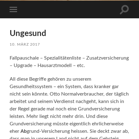
Suchfe
Mobile-
ein-/a
Menü
ein-/ausblenden
Ungesund
10. MÄRZ 2017
Fallpauschale – Spezialitätenliste – Zusatzversicherung
– Upgrade – Hausarztmodell – etc.
All diese Begriffe gehören zu unserem
Gesundheitssystem – ein System, dass kranker gar
nicht sein könnte. Otto Normalverbraucher, der täglich
arbeitet und seinem Verdienst nachgeht, kann sich in
der Regel gerade mal noch eine Grundversicherung
leisten. Mehr liegt nicht mehr drin. Und diese
Grundversicherung müsste eigentlich ehrlicherweise
eher
Ab
grund-Versicherung heissen. Sie deckt zwar ab,
dass man in unserem Land nicht auf dem Gehsteig