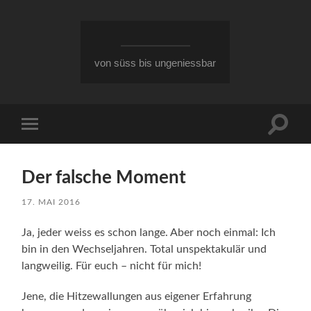
von süss bis ungeniessbar
Suchfe
Mobile-
ein-/a
Menü
ein-/ausblenden
Der falsche Moment
17. MAI 2016
Ja, jeder weiss es schon lange. Aber noch einmal: Ich
bin in den Wechseljahren. Total unspektakulär und
langweilig. Für euch – nicht für mich!
Jene, die Hitzewallungen aus eigener Erfahrung