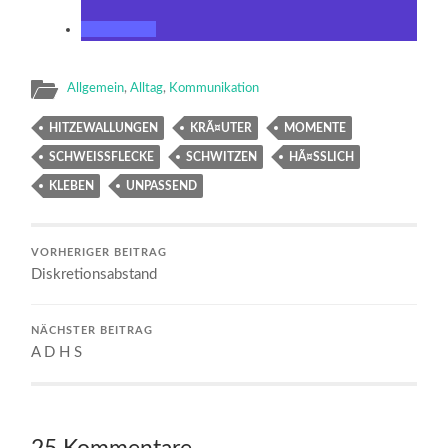
Allgemein
,
Alltag
,
Kommunikation
HITZEWALLUNGEN
KRÃ¤UTER
MOMENTE
SCHWEISSFLECKE
SCHWITZEN
HÃ¤SSLICH
KLEBEN
UNPASSEND
VORHERIGER BEITRAG
Diskretionsabstand
NÄCHSTER BEITRAG
A D H S