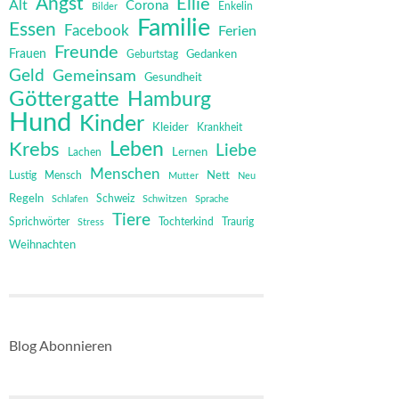
Angst
Ellie
Alt
Corona
Bilder
Enkelin
Familie
Essen
Facebook
Ferien
Freunde
Frauen
Gedanken
Geburtstag
Geld
Gemeinsam
Gesundheit
Göttergatte
Hamburg
Hund
Kinder
Kleider
Krankheit
Leben
Krebs
Liebe
Lernen
Lachen
Menschen
Mensch
Nett
Lustig
Mutter
Neu
Regeln
Schweiz
Schlafen
Schwitzen
Sprache
Tiere
Sprichwörter
Tochterkind
Stress
Traurig
Weihnachten
Blog Abonnieren