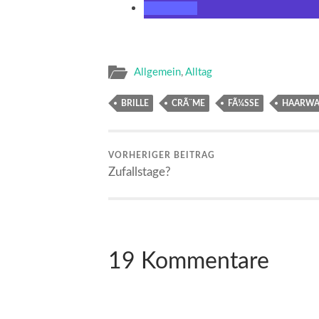
Allgemein
,
Alltag
BRILLE
CRÃ¨ME
FÃ¼SSE
HAARWA
VORHERIGER BEITRAG
Zufallstage?
19 Kommentare