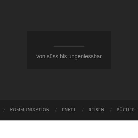
von süss bis ungeniessbar
KOMMUNIKATION
ENKEL
REISEN
BÜCHER