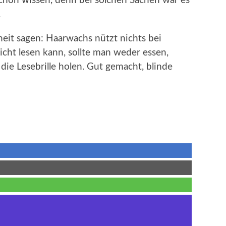
schon wissen, denn bei solchen Sachen war es
.
heit sagen: Haarwachs nützt nichts bei
cht lesen kann, sollte man weder essen,
die Lesebrille holen. Gut gemacht, blinde