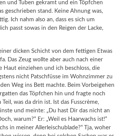
hen und Tuben gekramt und ein Töpfchen
as geschrieben stand. Keine Ahnung was,
tig. Ich nahm also an, dass es sich um
ich passt sowas in den Reigen der Lacke,
einer dicken Schicht von dem fettigen Etwas
a. Das Zeug wollte aber auch nach einer
 Haut einziehen und ich beschloss, die
gstens nicht Patschfüsse im Wohnzimmer zu
f den Weg ins Bett machte. Beim Vorbeigehen
rgatten das Töpfchen hin und fragte noch
Teil, was da drin ist. Ist das Fusscrème,
grinste und meinte: „Du hast Dir das nicht an
Doch, warum?“ Er: „Weil es Haarwachs ist!“
s in meiner Allerleischublade?“ Tja, woher