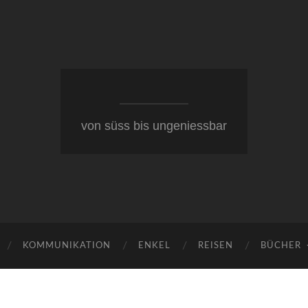
von süss bis ungeniessbar
KOMMUNIKATION
ENKEL
REISEN
BÜCHER