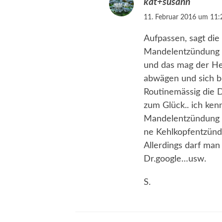
kat+susann
11. Februar 2016 um 11:
Aufpassen, sagt die
Mandelentzündung is
und das mag der He
abwägen und sich be
Routinemässig die Di
zum Glück.. ich kenn
Mandelentzündung m
ne Kehlkopfentzünd
Allerdings darf man
Dr.google…usw.
S.