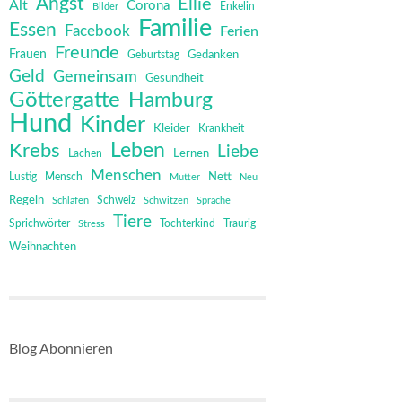
Angst
Ellie
Alt
Corona
Bilder
Enkelin
Familie
Essen
Facebook
Ferien
Freunde
Frauen
Gedanken
Geburtstag
Geld
Gemeinsam
Gesundheit
Göttergatte
Hamburg
Hund
Kinder
Kleider
Krankheit
Leben
Krebs
Liebe
Lernen
Lachen
Menschen
Mensch
Nett
Lustig
Mutter
Neu
Regeln
Schweiz
Schlafen
Schwitzen
Sprache
Tiere
Sprichwörter
Tochterkind
Stress
Traurig
Weihnachten
Blog Abonnieren