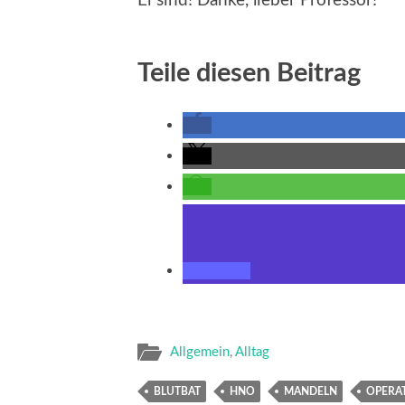
Ei sind! Danke, lieber Professor!
Teile diesen Beitrag
Allgemein
,
Alltag
BLUTBAT
HNO
MANDELN
OPERA