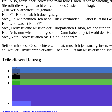
Er: „Also, sorry, aber Rolex sind zwar tolle Uhren. Aber so wichtig, d
Sie rollt die Augen, macht ein verdutztes Gesicht und fragt:
„Für WEN arbeitest Du genau?“
Er: „Für Rolex, hab ich doch gesagt.“
Sie: „Oh wie peinlich. Ich habe Eulex verstanden.“ Dabei läuft ihr Ges
Er: „Und was ist Eulex?“
Sie: „Eleux ist eine Mission der Europäischen Union, welche für den 
Er: „Ach, nun wird mir einiges klar. Dann habe ich jetzt wohl den Hel
Sie: „Nein, Rolex ist auch ok. Halt nur anders.“
Seit sie mir diese Geschichte erzählt hat, muss ich jedesmal grinse
an, weil er Luxusuhren verkauft. Eben ein Flirt mit Missverständnisse
Teile diesen Beitrag