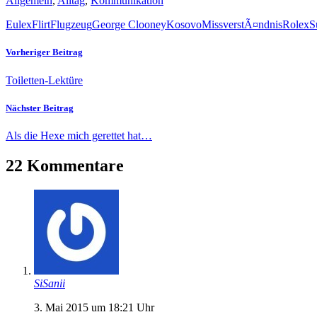
Allgemein
,
Alltag
,
Kommunikation
Eulex
Flirt
Flugzeug
George Clooney
Kosovo
MissverstÃ¤ndnis
Rolex
S
Vorheriger Beitrag
Toiletten-Lektüre
Nächster Beitrag
Als die Hexe mich gerettet hat…
22 Kommentare
SiSanii
3. Mai 2015 um 18:21 Uhr