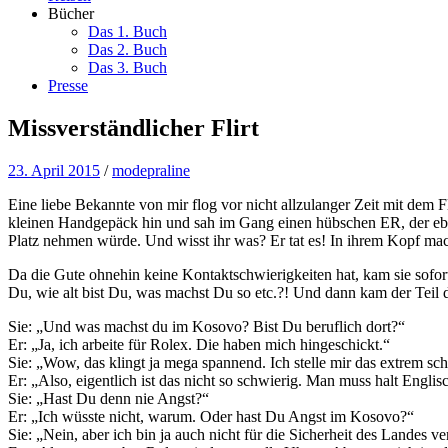
Bücher
Das 1. Buch
Das 2. Buch
Das 3. Buch
Presse
Missverständlicher Flirt
23. April 2015
/
modepraline
Eine liebe Bekannte von mir flog vor nicht allzulanger Zeit mit dem F
kleinen Handgepäck hin und sah im Gang einen hübschen ER, der ebe
Platz nehmen würde. Und wisst ihr was? Er tat es! In ihrem Kopf mach
Da die Gute ohnehin keine Kontaktschwierigkeiten hat, kam sie sofo
Du, wie alt bist Du, was machst Du so etc.?! Und dann kam der Teil 
Sie: „Und was machst du im Kosovo? Bist Du beruflich dort?“
Er: „Ja, ich arbeite für Rolex. Die haben mich hingeschickt.“
Sie: „Wow, das klingt ja mega spannend. Ich stelle mir das extrem sch
Er: „Also, eigentlich ist das nicht so schwierig. Man muss halt Engl
Sie: „Hast Du denn nie Angst?“
Er: „Ich wüsste nicht, warum. Oder hast Du Angst im Kosovo?“
Sie: „Nein, aber ich bin ja auch nicht für die Sicherheit des Landes ve