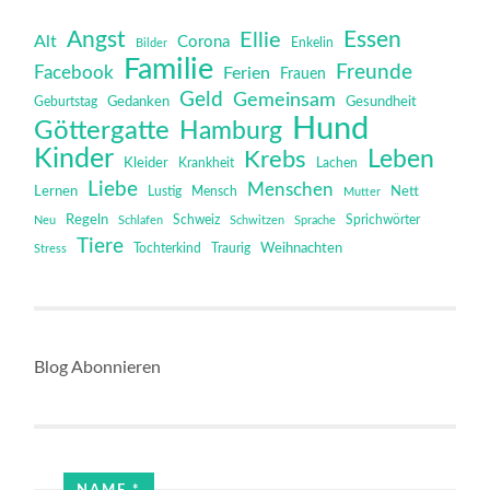
Angst
Essen
Ellie
Alt
Corona
Bilder
Enkelin
Familie
Freunde
Facebook
Ferien
Frauen
Geld
Gemeinsam
Gedanken
Gesundheit
Geburtstag
Hund
Göttergatte
Hamburg
Kinder
Leben
Krebs
Kleider
Krankheit
Lachen
Liebe
Menschen
Lernen
Mensch
Nett
Lustig
Mutter
Regeln
Schweiz
Sprichwörter
Neu
Schlafen
Schwitzen
Sprache
Tiere
Tochterkind
Weihnachten
Stress
Traurig
Blog Abonnieren
NAME
*