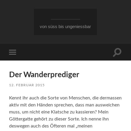
von süss bis ungeniessbar
Suchfe
Mobile-
ein-/a
Menü
ein-/ausblenden
Der Wanderprediger
12. FEBRUAR 2015
Kennt ihr auch die Sorte von Menschen, die dermassen
aktiv mit den Händen sprechen, dass man ausweichen
muss, um nicht eine Klatsche zu kassieren? Mein
Göttergatte gehört zu dieser Sorte. Ich nenne ihn
deswegen auch des Öfteren mal „meinen