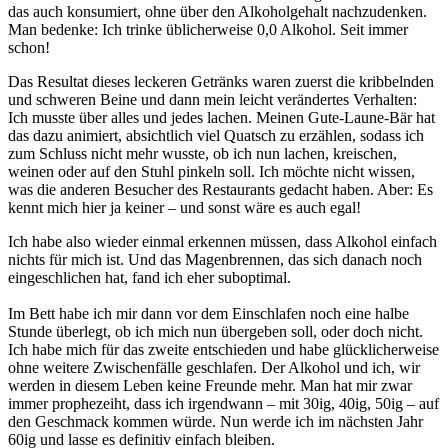
das auch konsumiert, ohne über den Alkoholgehalt nachzudenken.
Man bedenke: Ich trinke üblicherweise 0,0 Alkohol. Seit immer
schon!
Das Resultat dieses leckeren Getränks waren zuerst die kribbelnden
und schweren Beine und dann mein leicht verändertes Verhalten:
Ich musste über alles und jedes lachen. Meinen Gute-Laune-Bär hat
das dazu animiert, absichtlich viel Quatsch zu erzählen, sodass ich
zum Schluss nicht mehr wusste, ob ich nun lachen, kreischen,
weinen oder auf den Stuhl pinkeln soll. Ich möchte nicht wissen,
was die anderen Besucher des Restaurants gedacht haben. Aber: Es
kennt mich hier ja keiner – und sonst wäre es auch egal!
Ich habe also wieder einmal erkennen müssen, dass Alkohol einfach
nichts für mich ist. Und das Magenbrennen, das sich danach noch
eingeschlichen hat, fand ich eher suboptimal.
Im Bett habe ich mir dann vor dem Einschlafen noch eine halbe
Stunde überlegt, ob ich mich nun übergeben soll, oder doch nicht.
Ich habe mich für das zweite entschieden und habe glücklicherweise
ohne weitere Zwischenfälle geschlafen. Der Alkohol und ich, wir
werden in diesem Leben keine Freunde mehr. Man hat mir zwar
immer prophezeiht, dass ich irgendwann – mit 30ig, 40ig, 50ig – auf
den Geschmack kommen würde. Nun werde ich im nächsten Jahr
60ig und lasse es definitiv einfach bleiben.