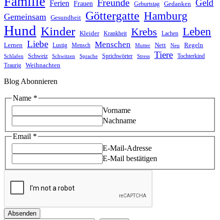
Familie
Freunde
Geld
Ferien
Frauen
Gedanken
Geburtstag
Göttergatte
Hamburg
Gemeinsam
Gesundheit
Hund
Kinder
Leben
Krebs
Kleider
Krankheit
Lachen
Liebe
Menschen
Lernen
Nett
Regeln
Mensch
Lustig
Mutter
Neu
Tiere
Schweiz
Sprichwörter
Tochterkind
Schlafen
Schwitzen
Sprache
Stress
Weihnachten
Traurig
Blog Abonnieren
Name
*
Vorname
Nachname
Name
Email
*
Email
E-Mail-Adresse
E-Mail bestätigen
Absenden