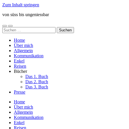
Zum Inhalt springen
von süss bis ungeniessbar
Mobile-
Suchfeld
Suchen
Menü
ein-/ausblenden
nach:
ein-/ausblenden
Home
Über mich
Allgemein
Kommunikation
Enkel
Reisen
Bücher
Das 1. Buch
Das 2. Buch
Das 3. Buch
Presse
Home
Über mich
Allgemein
Kommunikation
Enkel
Reisen