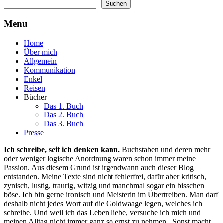
Suchen
Suchen
Menu
Home
Über mich
Allgemein
Kommunikation
Enkel
Reisen
Bücher
Das 1. Buch
Das 2. Buch
Das 3. Buch
Presse
Ich schreibe, seit ich denken kann.
Buchstaben und deren mehr
oder weniger logische Anordnung waren schon immer meine
Passion. Aus diesem Grund ist irgendwann auch dieser Blog
entstanden. Meine Texte sind nicht fehlerfrei, dafür aber kritisch,
zynisch, lustig, traurig, witzig und manchmal sogar ein bisschen
böse. Ich bin gerne ironisch und Meisterin im Übertreiben. Man darf
deshalb nicht jedes Wort auf die Goldwaage legen, welches ich
schreibe. Und weil ich das Leben liebe, versuche ich mich und
meinen Alltag nicht immer ganz so ernst zu nehmen. Sonst macht