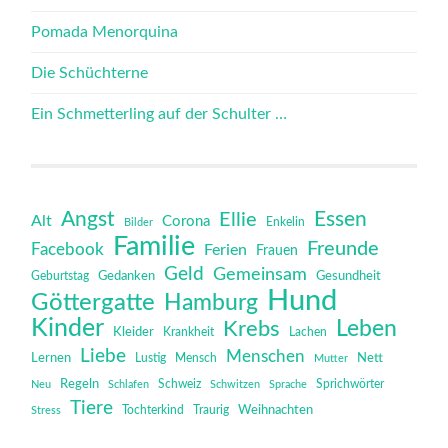
Pomada Menorquina
Die Schüchterne
Ein Schmetterling auf der Schulter …
Angst
Essen
Ellie
Alt
Corona
Bilder
Enkelin
Familie
Freunde
Facebook
Ferien
Frauen
Geld
Gemeinsam
Gedanken
Gesundheit
Geburtstag
Hund
Göttergatte
Hamburg
Kinder
Leben
Krebs
Kleider
Krankheit
Lachen
Liebe
Menschen
Lernen
Mensch
Nett
Lustig
Mutter
Regeln
Schweiz
Sprichwörter
Neu
Schlafen
Schwitzen
Sprache
Tiere
Tochterkind
Weihnachten
Stress
Traurig