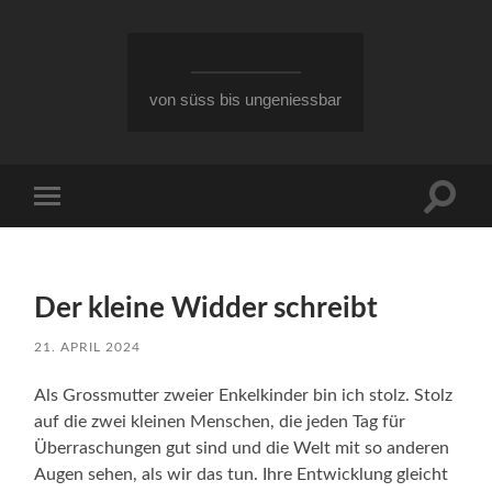
von süss bis ungeniessbar
Suchfe
Mobile-
ein-/a
Menü
ein-/ausblenden
Der kleine Widder schreibt
21. APRIL 2024
Als Grossmutter zweier Enkelkinder bin ich stolz. Stolz
auf die zwei kleinen Menschen, die jeden Tag für
Überraschungen gut sind und die Welt mit so anderen
Augen sehen, als wir das tun. Ihre Entwicklung gleicht