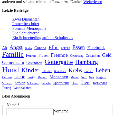
anderen und schaute mir beim Tanzen zu. Danke!
Weiterlesen
Letzte Beiträge
Zwei Diamanten
Immer beschützt
Pomada Menorquina
Die Schüchterne
Ein Schmetterling auf der Schulter …
Angst
Essen
Ellie
Facebook
Alt
Corona
Enkelin
Bilder
Familie
Freunde
Geld
Ferien
Frauen
Gedanken
Geburtstag
Göttergatte
Hamburg
Gemeinsam
Gesundheit
Hund
Kinder
Leben
Krebs
Kleider
Krankheit
Lachen
Liebe
Menschen
Lernen
Nett
Regeln
Mensch
Lustig
Mutter
Neu
Tiere
Schweiz
Sprichwörter
Tochterkind
Schlafen
Schwitzen
Sprache
Stress
Weihnachten
Traurig
Blog Abonnieren
Email
Name
*
Name
Vorname