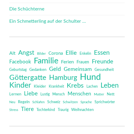
Die Schüchterne
Ein Schmetterling auf der Schulter …
Angst
Essen
Ellie
Alt
Corona
Bilder
Enkelin
Familie
Freunde
Facebook
Ferien
Frauen
Geld
Gemeinsam
Gedanken
Gesundheit
Geburtstag
Hund
Göttergatte
Hamburg
Kinder
Leben
Krebs
Kleider
Krankheit
Lachen
Liebe
Menschen
Lernen
Mensch
Nett
Lustig
Mutter
Regeln
Schweiz
Sprichwörter
Neu
Schlafen
Schwitzen
Sprache
Tiere
Tochterkind
Weihnachten
Stress
Traurig