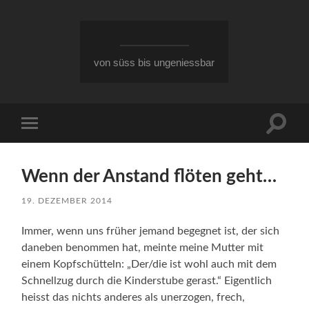
von süss bis ungeniessbar
Suchfe
Mobile-
ein-/a
Menü
ein-/ausblenden
Wenn der Anstand flöten geht…
19. DEZEMBER 2014
Immer, wenn uns früher jemand begegnet ist, der sich
daneben benommen hat, meinte meine Mutter mit
einem Kopfschütteln: „Der/die ist wohl auch mit dem
Schnellzug durch die Kinderstube gerast.“ Eigentlich
heisst das nichts anderes als unerzogen, frech,