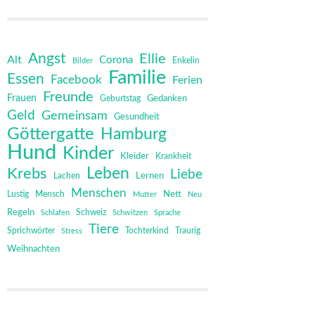
Angst
Ellie
Alt
Corona
Bilder
Enkelin
Familie
Essen
Facebook
Ferien
Freunde
Frauen
Gedanken
Geburtstag
Geld
Gemeinsam
Gesundheit
Göttergatte
Hamburg
Hund
Kinder
Kleider
Krankheit
Leben
Krebs
Liebe
Lernen
Lachen
Menschen
Mensch
Nett
Lustig
Mutter
Neu
Regeln
Schweiz
Schlafen
Schwitzen
Sprache
Tiere
Sprichwörter
Tochterkind
Stress
Traurig
Weihnachten