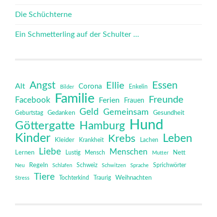
Die Schüchterne
Ein Schmetterling auf der Schulter …
Angst
Essen
Ellie
Alt
Corona
Bilder
Enkelin
Familie
Freunde
Facebook
Ferien
Frauen
Geld
Gemeinsam
Gedanken
Gesundheit
Geburtstag
Hund
Göttergatte
Hamburg
Kinder
Leben
Krebs
Kleider
Krankheit
Lachen
Liebe
Menschen
Lernen
Mensch
Nett
Lustig
Mutter
Regeln
Schweiz
Sprichwörter
Neu
Schlafen
Schwitzen
Sprache
Tiere
Tochterkind
Weihnachten
Stress
Traurig