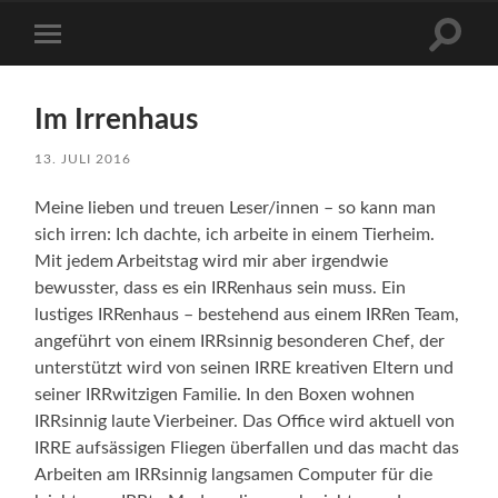
Suchfe
Mobile-
ein-/a
Menü
ein-/ausblenden
Im Irrenhaus
13. JULI 2016
Meine lieben und treuen Leser/innen – so kann man
sich irren: Ich dachte, ich arbeite in einem Tierheim.
Mit jedem Arbeitstag wird mir aber irgendwie
bewusster, dass es ein IRRenhaus sein muss. Ein
lustiges IRRenhaus – bestehend aus einem IRRen Team,
angeführt von einem IRRsinnig besonderen Chef, der
unterstützt wird von seinen IRRE kreativen Eltern und
seiner IRRwitzigen Familie. In den Boxen wohnen
IRRsinnig laute Vierbeiner. Das Office wird aktuell von
IRRE aufsässigen Fliegen überfallen und das macht das
Arbeiten am IRRsinnig langsamen Computer für die