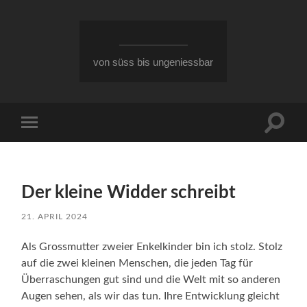
von süss bis ungeniessbar
Suchfe
Mobile-
ein-/a
Menü
ein-/ausblenden
Der kleine Widder schreibt
21. APRIL 2024
Als Grossmutter zweier Enkelkinder bin ich stolz. Stolz
auf die zwei kleinen Menschen, die jeden Tag für
Überraschungen gut sind und die Welt mit so anderen
Augen sehen, als wir das tun. Ihre Entwicklung gleicht