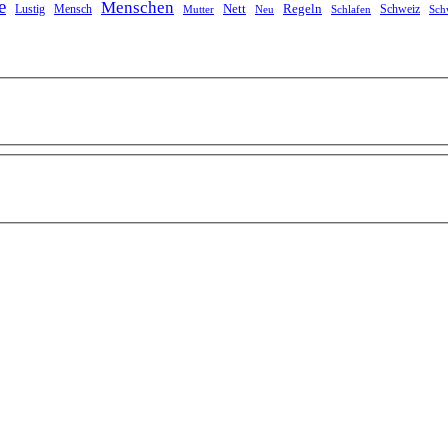
e
Menschen
Nett
Regeln
Mensch
Schweiz
Lustig
Mutter
Neu
Schlafen
Sch