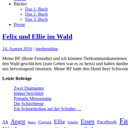
Bücher
Das 1. Buch
Das 2. Buch
Das 3. Buch
Presse
Felix und Ellie im Wald
14. August 2016
/
modepraline
Meine BF (Beste Freundin) und ich könnten Tierkommunikatorinnen se
den Wald geschlichen (zum Gehen war es zu heiss) und haben darübe
uns hervorragend einsetzen. Meine BF hatte den Hund ihrer Schwester
Letzte Beiträge
Zwei Diamanten
Immer beschützt
Pomada Menorquina
Die Schüchterne
Ein Schmetterling auf der Schulter …
Fa
Angst
Essen
Ellie
Facebook
Alt
Corona
Enkelin
Bilder