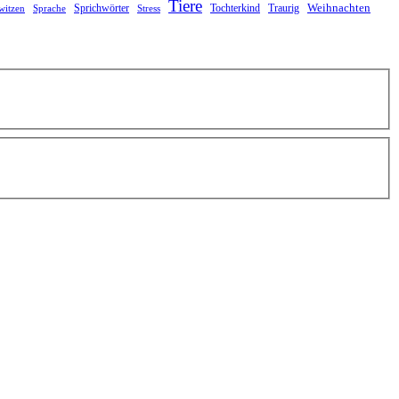
Tiere
Weihnachten
Sprichwörter
Tochterkind
Traurig
witzen
Sprache
Stress