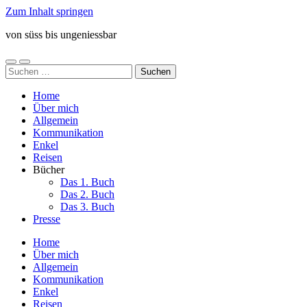
Zum Inhalt springen
von süss bis ungeniessbar
Mobile-
Suchfeld
Suchen
Menü
ein-/ausblenden
nach:
ein-/ausblenden
Home
Über mich
Allgemein
Kommunikation
Enkel
Reisen
Bücher
Das 1. Buch
Das 2. Buch
Das 3. Buch
Presse
Home
Über mich
Allgemein
Kommunikation
Enkel
Reisen