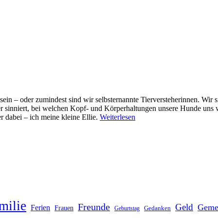
in – oder zumindest sind wir selbsternannte Tierversteherinnen. Wir 
r sinniert, bei welchen Kopf- und Körperhaltungen unsere Hunde uns w
 dabei – ich meine kleine Ellie.
Weiterlesen
milie
Freunde
Geld
Geme
Ferien
Frauen
Gedanken
Geburtstag