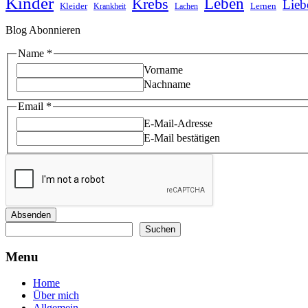
Kinder
Leben
Krebs
Lieb
Kleider
Lernen
Krankheit
Lachen
Blog Abonnieren
Name
Name
*
Email
Vorname
Nachname
Email
*
E-Mail-Adresse
E-Mail bestätigen
Absenden
Suchen
Suchen
Menu
Home
Über mich
Allgemein