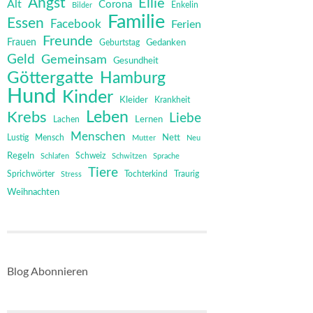
Angst
Ellie
Alt
Corona
Bilder
Enkelin
Familie
Essen
Facebook
Ferien
Freunde
Frauen
Gedanken
Geburtstag
Geld
Gemeinsam
Gesundheit
Göttergatte
Hamburg
Hund
Kinder
Kleider
Krankheit
Leben
Krebs
Liebe
Lernen
Lachen
Menschen
Mensch
Nett
Lustig
Mutter
Neu
Regeln
Schweiz
Schlafen
Schwitzen
Sprache
Tiere
Sprichwörter
Tochterkind
Stress
Traurig
Weihnachten
Blog Abonnieren