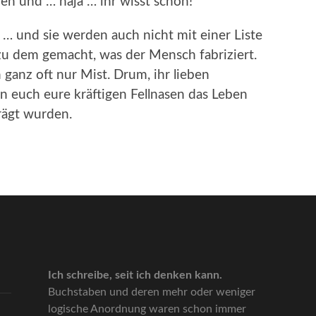
en und … naja … ihr wisst schon!
 und sie werden auch nicht mit einer Liste
u dem gemacht, was der Mensch fabriziert.
 ganz oft nur Mist. Drum, ihr lieben
n euch eure kräftigen Fellnasen das Leben
rägt wurden.
Ich schreibe, seit ich denken kann.
Buchstaben und deren mehr oder weniger
logische Anordnung waren schon immer