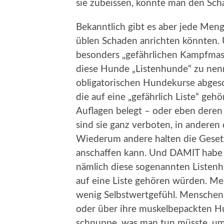
sie zubeissen, könnte man den Sch
Bekanntlich gibt es aber jede Men
üblen Schaden anrichten könnten. 
besonders „gefährlichen Kampfmasc
diese Hunde „Listenhunde“ zu nenn
obligatorischen Hundekurse abgesch
die auf eine „gefährlich Liste“ ge
Auflagen belegt – oder eben deren
sind sie ganz verboten, in anderen
Wiederum andere halten die Gesetze
anschaffen kann. Und DAMIT habe i
nämlich diese sogenannten Listenh
auf eine Liste gehören würden. Me
wenig Selbstwertgefühl. Menschen,
oder über ihre muskelbepackten Hun
schnuppe, was man tun müsste, um