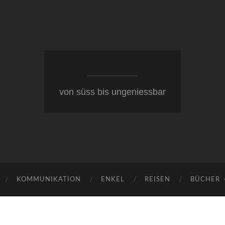
von süss bis ungeniessbar
KOMMUNIKATION
ENKEL
REISEN
BÜCHER