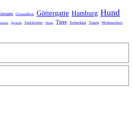
Hund
Göttergatte
Hamburg
insam
Gesundheit
Tiere
Weihnachten
Sprichwörter
Tochterkind
Traurig
witzen
Sprache
Stress