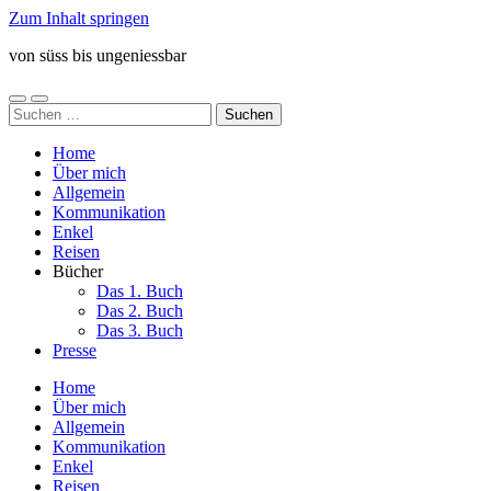
Zum Inhalt springen
von süss bis ungeniessbar
Mobile-
Suchfeld
Suchen
Menü
ein-/ausblenden
nach:
ein-/ausblenden
Home
Über mich
Allgemein
Kommunikation
Enkel
Reisen
Bücher
Das 1. Buch
Das 2. Buch
Das 3. Buch
Presse
Home
Über mich
Allgemein
Kommunikation
Enkel
Reisen