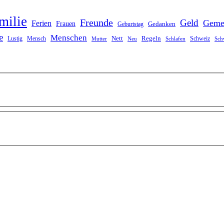
milie
Freunde
Geld
Geme
Ferien
Frauen
Gedanken
Geburtstag
e
Menschen
Nett
Regeln
Mensch
Schweiz
Lustig
Mutter
Neu
Schlafen
Sch