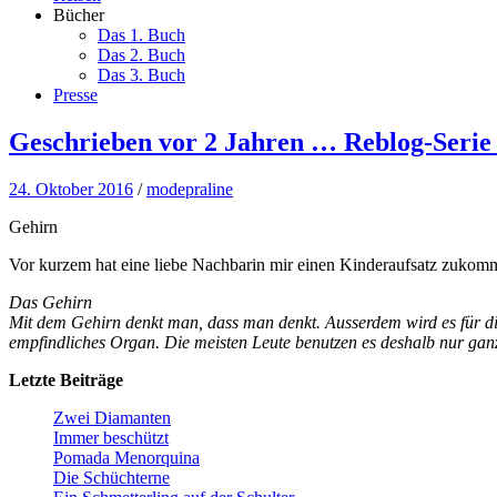
Bücher
Das 1. Buch
Das 2. Buch
Das 3. Buch
Presse
Geschrieben vor 2 Jahren … Reblog-Serie 
24. Oktober 2016
/
modepraline
Gehirn
Vor kurzem hat eine liebe Nachbarin mir einen Kinderaufsatz zukomme
Das Gehirn
Mit dem Gehirn denkt man, dass man denkt. Ausserdem wird es für die
empfindliches Organ. Die meisten Leute benutzen es deshalb nur ganz
Letzte Beiträge
Zwei Diamanten
Immer beschützt
Pomada Menorquina
Die Schüchterne