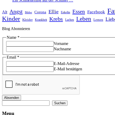
Ein Schmetterling auf der Schulter …
Fa
Angst
Essen
Ellie
Facebook
Alt
Corona
Enkelin
Bilder
Kinder
Leben
Krebs
Lieb
Kleider
Lernen
Krankheit
Lachen
Blog Abonnieren
Name
Name
*
Email
Vorname
Nachname
Email
*
E-Mail-Adresse
E-Mail bestätigen
Absenden
Suchen
Suchen
Menu