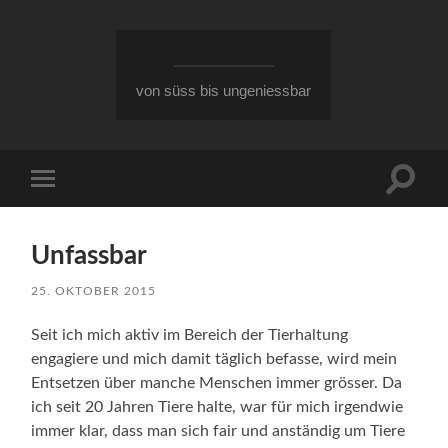
von süss bis ungeniessbar
Suchfe
Mobile-
ein-/a
Menü
ein-/ausblenden
Unfassbar
25. OKTOBER 2015
Seit ich mich aktiv im Bereich der Tierhaltung
engagiere und mich damit täglich befasse, wird mein
Entsetzen über manche Menschen immer grösser. Da
ich seit 20 Jahren Tiere halte, war für mich irgendwie
immer klar, dass man sich fair und anständig um Tiere