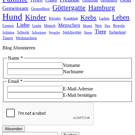
Frauen
Gedanken
Geburtstag
Göttergatte
Hamburg
Gemeinsam
Gesundheit
Hund
Kinder
Leben
Krebs
Kleider
Krankheit
Lachen
Liebe
Menschen
Lernen
Nett
Regeln
Mensch
Lustig
Mutter
Neu
Tiere
Schweiz
Sprichwörter
Tochterkind
Schlafen
Schwitzen
Sprache
Stress
Weihnachten
Traurig
Blog Abonnieren
Name
*
Vorname
Nachname
Name
Email
*
Email
E-Mail-Adresse
E-Mail bestätigen
Absenden
Suchen