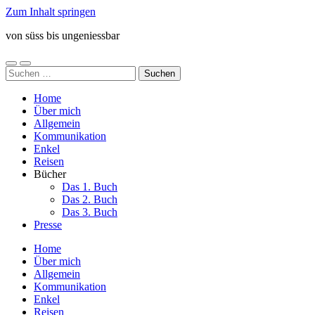
Zum Inhalt springen
von süss bis ungeniessbar
Mobile-
Suchfeld
Suchen
Menü
ein-/ausblenden
nach:
ein-/ausblenden
Home
Über mich
Allgemein
Kommunikation
Enkel
Reisen
Bücher
Das 1. Buch
Das 2. Buch
Das 3. Buch
Presse
Home
Über mich
Allgemein
Kommunikation
Enkel
Reisen