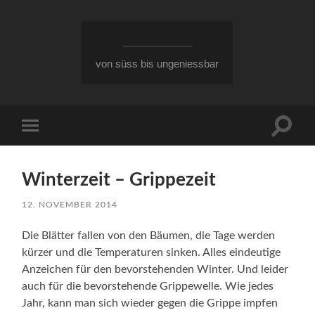
von süss bis ungeniessbar
Suchfe
Mobile-
ein-/a
Menü
ein-/ausblenden
Winterzeit – Grippezeit
12. NOVEMBER 2014
Die Blätter fallen von den Bäumen, die Tage werden
kürzer und die Temperaturen sinken. Alles eindeutige
Anzeichen für den bevorstehenden Winter. Und leider
auch für die bevorstehende Grippewelle. Wie jedes
Jahr, kann man sich wieder gegen die Grippe impfen