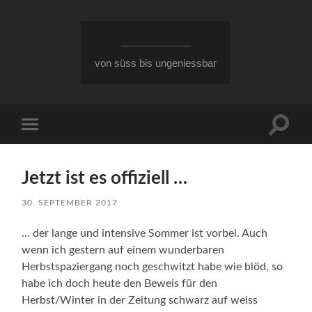
von süss bis ungeniessbar
Suchfe
Mobile-
ein-/a
Menü
ein-/ausblenden
Jetzt ist es offiziell …
30. SEPTEMBER 2017
… der lange und intensive Sommer ist vorbei. Auch
wenn ich gestern auf einem wunderbaren
Herbstspaziergang noch geschwitzt habe wie blöd, so
habe ich doch heute den Beweis für den
Herbst/Winter in der Zeitung schwarz auf weiss