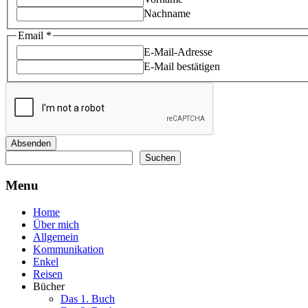
Nachname
Email
Email
*
Name
E-Mail-Adresse
E-Mail bestätigen
Absenden
Suchen
Suchen
Menu
Home
Über mich
Allgemein
Kommunikation
Enkel
Reisen
Bücher
Das 1. Buch