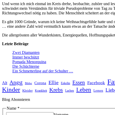
Und wenn ich mich einmal im Kreis drehe, beobachte, zuhöre und les
schwindet mein Verständnis für triviale Pseudoprobleme von Tag zu Ta
Richtungswechsel nötig zu haben. Die Menschheit scheitert an der eige
Es gibt 1000 Gründe, warum ich keine Weihnachtsgefühle hatte und no
… eine andere Zahl wird vermutlich kaum etwas an der Tatsache änder
Die allergrössten aller Wunderkisten, Energiequellen, Hoffnungspake
Letzte Beiträge
Zwei Diamanten
Immer beschützt
Pomada Menorquina
Die Schüchterne
Ein Schmetterling auf der Schulter …
Fa
Angst
Essen
Ellie
Facebook
Alt
Corona
Enkelin
Bilder
Kinder
Leben
Krebs
Lieb
Kleider
Lernen
Krankheit
Lachen
Blog Abonnieren
Name
*
Vorname