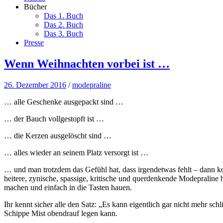
Bücher
Das 1. Buch
Das 2. Buch
Das 3. Buch
Presse
Wenn Weihnachten vorbei ist …
26. Dezember 2016
/
modepraline
… alle Geschenke ausgepackt sind …
… der Bauch vollgestopft ist …
… die Kerzen ausgelöscht sind …
… alles wieder an seinem Platz versorgt ist …
… und man trotzdem das Gefühl hat, dass irgendetwas fehlt – dann ko
heitere, zynische, spassige, kritische und querdenkende Modepraline 
machen und einfach in die Tasten hauen.
Ihr kennt sicher alle den Satz: „Es kann eigentlich gar nicht mehr s
Schippe Mist obendrauf legen kann.