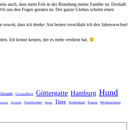
iss auch, dass mein Fels in der Brandung meine Familie ist. Deshalb
016 aus den Fugen geraten ist. Der ganze Globus scheint einen
n soweit, dass ich denke: Am besten verschlafe ich den Jahreswechsel
en. Ich kenne keinen, der es mehr verdient hat.
Hund
Göttergatte
Hamburg
insam
Gesundheit
Tiere
Weihnachten
Sprichwörter
Tochterkind
Traurig
witzen
Sprache
Stress