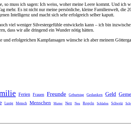
e, so muss ich sagen: Ich weiss, woher meine Leere kommt. Und ich we
g mehr. Es ist nicht nur meine persönliche, kleine Familienwelt, die 2
nen Intelligenz und macht sich sehr erfolgreich selber kaputt.
ch viel weniger Silvestergefühle entwickeln kann – ich bin inzwische
n, dass wir alle dringend ein Wunder nötig hätten.
te und erfolgreichen Kampfansagen wünsche ich aber meinem Göttergatt
milie
Freunde
Geld
Geme
Ferien
Frauen
Gedanken
Geburtstag
e
Menschen
Nett
Regeln
Mensch
Schweiz
Lustig
Mutter
Neu
Schlafen
Sch