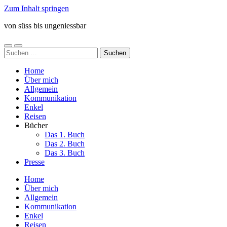
Zum Inhalt springen
von süss bis ungeniessbar
Mobile-
Suchfeld
Suchen
Menü
ein-/ausblenden
nach:
ein-/ausblenden
Home
Über mich
Allgemein
Kommunikation
Enkel
Reisen
Bücher
Das 1. Buch
Das 2. Buch
Das 3. Buch
Presse
Home
Über mich
Allgemein
Kommunikation
Enkel
Reisen