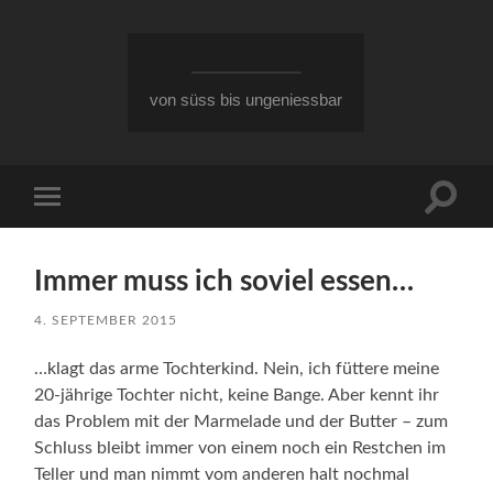
von süss bis ungeniessbar
Suchfe
Mobile-
ein-/a
Menü
ein-/ausblenden
Immer muss ich soviel essen…
4. SEPTEMBER 2015
…klagt das arme Tochterkind. Nein, ich füttere meine
20-jährige Tochter nicht, keine Bange. Aber kennt ihr
das Problem mit der Marmelade und der Butter – zum
Schluss bleibt immer von einem noch ein Restchen im
Teller und man nimmt vom anderen halt nochmal