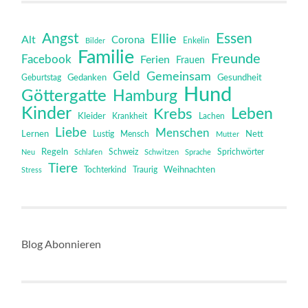
Angst
Essen
Ellie
Alt
Corona
Bilder
Enkelin
Familie
Freunde
Facebook
Ferien
Frauen
Geld
Gemeinsam
Gedanken
Gesundheit
Geburtstag
Hund
Göttergatte
Hamburg
Kinder
Leben
Krebs
Kleider
Krankheit
Lachen
Liebe
Menschen
Lernen
Mensch
Nett
Lustig
Mutter
Regeln
Schweiz
Sprichwörter
Neu
Schlafen
Schwitzen
Sprache
Tiere
Tochterkind
Weihnachten
Stress
Traurig
Blog Abonnieren