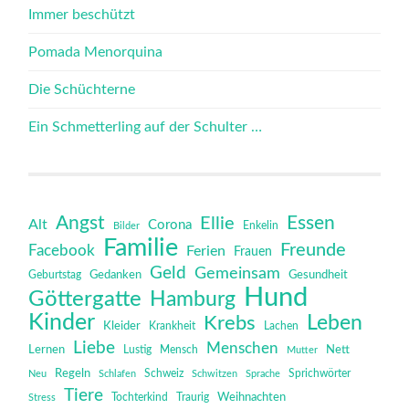
Immer beschützt
Pomada Menorquina
Die Schüchterne
Ein Schmetterling auf der Schulter …
Angst
Essen
Ellie
Alt
Corona
Bilder
Enkelin
Familie
Freunde
Facebook
Ferien
Frauen
Geld
Gemeinsam
Gedanken
Gesundheit
Geburtstag
Hund
Göttergatte
Hamburg
Kinder
Leben
Krebs
Kleider
Krankheit
Lachen
Liebe
Menschen
Lernen
Mensch
Nett
Lustig
Mutter
Regeln
Schweiz
Sprichwörter
Neu
Schlafen
Schwitzen
Sprache
Tiere
Tochterkind
Weihnachten
Stress
Traurig