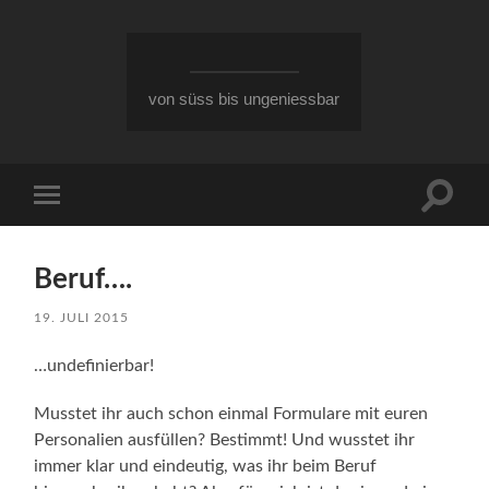
von süss bis ungeniessbar
Suchfe
Mobile-
ein-/a
Menü
ein-/ausblenden
Beruf….
19. JULI 2015
…undefinierbar!
Musstet ihr auch schon einmal Formulare mit euren
Personalien ausfüllen? Bestimmt! Und wusstet ihr
immer klar und eindeutig, was ihr beim Beruf