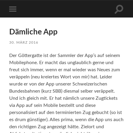
Suchfe
Mobile-
ein-/a
Menü
ein-/ausblenden
Dämliche App
30. MÄRZ 2016
Der Göttergatte ist der Sammler der App’s auf seinem
Mobilephone. Er macht das unglaublich gerne und
freut sich immer, wenn er mal wieder was Neues zum
veräppeln (neu kreiertes Wort von mir) hat. Leider
wurde er von der App unserer Schweizerischen
Bundesbahnen (kurz SBB) diesmal selber veräppelt.
Und ich gleich mit. Er hat nämlich unsere Zugtickets
via App auf sein Mobile bestellt und diese
personalisiert auf den terminierten Zug gebucht (so ist
es drum günstiger). Alles prima, wenn die App uns auch
den richtigen Zug angezeigt hätte. Zielort und