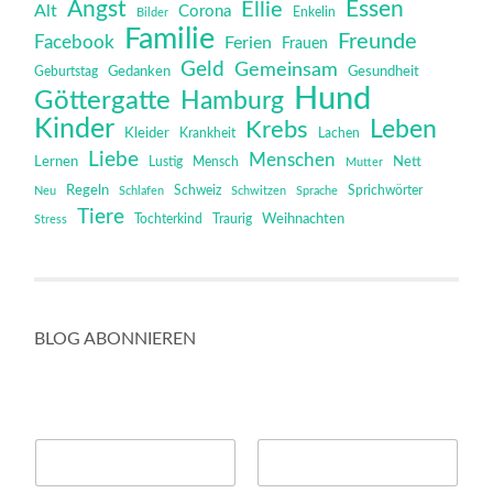
Angst
Essen
Ellie
Alt
Corona
Bilder
Enkelin
Familie
Freunde
Facebook
Ferien
Frauen
Geld
Gemeinsam
Gedanken
Gesundheit
Geburtstag
Hund
Göttergatte
Hamburg
Kinder
Leben
Krebs
Kleider
Krankheit
Lachen
Liebe
Menschen
Lernen
Mensch
Nett
Lustig
Mutter
Regeln
Schweiz
Sprichwörter
Neu
Schlafen
Schwitzen
Sprache
Tiere
Tochterkind
Weihnachten
Stress
Traurig
BLOG ABONNIEREN
N
N
a
a
m
m