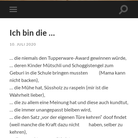
Suchfe
Mobile-
ein-/a
Menü
ein-/ausblenden
Ich bin die …
10. JULI 2020
… die niemals den Tupperware-Award gewinnen würde,
… deren Kinder Mütschli und Schoggistengel zum
Geburi in die Schule bringen mussten (Mama kann
nicht backen),
… die Mühe hat, Süssholz zu raspeln (mir ist die
Wahrheit lieber),
… die zu allem eine Meinung hat und diese auch kundtut,
… die immer unangepasst bleiben wird,
… die den Satz „vor der eigenen Türe kehren“ doof findet
(weil manche die Kraft dazu nicht haben, selber zu
kehren),