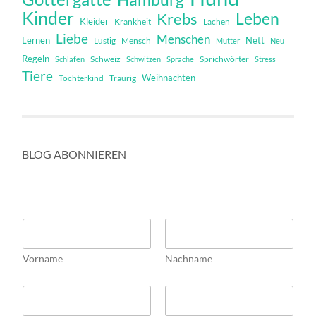
Kinder
Leben
Krebs
Kleider
Krankheit
Lachen
Liebe
Menschen
Lernen
Nett
Mensch
Lustig
Mutter
Neu
Regeln
Schweiz
Sprichwörter
Schlafen
Schwitzen
Sprache
Stress
Tiere
Weihnachten
Tochterkind
Traurig
BLOG ABONNIEREN
N
a
m
Vorname
Nachname
e
*
E
E
m
m
a