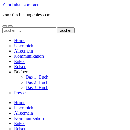
Zum Inhalt springen
von süss bis ungeniessbar
Mobile-
Suchfeld
Suchen
Menü
ein-/ausblenden
nach:
ein-/ausblenden
Home
Über mich
Allgemein
Kommunikation
Enkel
Reisen
Bücher
Das 1. Buch
Das 2. Buch
Das 3. Buch
Presse
Home
Über mich
Allgemein
Kommunikation
Enkel
Reisen