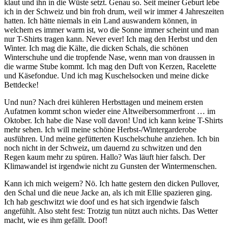
klaut und ihn in die Wüste setzt. Genau so. Seit meiner Geburt lebe
ich in der Schweiz und bin froh drum, weil wir immer 4 Jahreszeiten
hatten. Ich hätte niemals in ein Land auswandern können, in
welchem es immer warm ist, wo die Sonne immer scheint und man
nur T-Shirts tragen kann. Never ever! Ich mag den Herbst und den
Winter. Ich mag die Kälte, die dicken Schals, die schönen
Winterschuhe und die tropfende Nase, wenn man von draussen in
die warme Stube kommt. Ich mag den Duft von Kerzen, Racelette
und Käsefondue. Und ich mag Kuschelsocken und meine dicke
Bettdecke!
Und nun? Nach drei kühleren Herbsttagen und meinem ersten
Aufatmen kommt schon wieder eine Altweibersommerfront … im
Oktober. Ich habe die Nase voll davon! Und ich kann keine T-Shirts
mehr sehen. Ich will meine schöne Herbst-/Wintergarderobe
ausführen. Und meine gefütterten Kuschelschuhe anziehen. Ich bin
noch nicht in der Schweiz, um dauernd zu schwitzen und den
Regen kaum mehr zu spüren. Hallo? Was läuft hier falsch. Der
Klimawandel ist irgendwie nicht zu Gunsten der Wintermenschen.
Kann ich mich weigern? Nö. Ich hatte gestern den dicken Pullover,
den Schal und die neue Jacke an, als ich mit Ellie spazieren ging.
Ich hab geschwitzt wie doof und es hat sich irgendwie falsch
angefühlt. Also steht fest: Trotzig tun nützt auch nichts. Das Wetter
macht, wie es ihm gefällt. Doof!