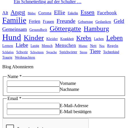
Ein Schmetterling auf der Schulter …
Angst
Essen
Ellie
Facebook
Alt
Corona
Enkelin
Bilder
Familie
Freunde
Geld
Ferien
Frauen
Gedanken
Geburtstag
Göttergatte
Hamburg
Gemeinsam
Gesundheit
Hund
Kinder
Leben
Krebs
Kleider
Krankheit
Lachen
Liebe
Menschen
Lernen
Nett
Regeln
Mensch
Lustig
Mutter
Neu
Tiere
Schweiz
Sprichwörter
Tochterkind
Schlafen
Schwitzen
Sprache
Stress
Weihnachten
Traurig
Blog Abonnieren
Name
Name
*
Email
Vorname
Nachname
Email
*
E-Mail-Adresse
E-Mail bestätigen