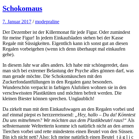
Schokomaus
7. Januar 2017
/
modepraline
Der Dezember ist der Killermonat für jede Figur. Oder zumindest
für meine Figur! In jedem Einkaufsladen stehen bei der Kasse
Regale mit Süssigkeiten. Eigentlich kann ich sonst gut an diesen
Regalen vorbeigehen (wenn ich denn überhaupt mal einkaufen
gehe).
In diesem Jahr war alles anders. Ich habe mir schöngeredet, dass
man sich bei extremer Belastung der Psyche alles gönnen darf, was
man gerade möchte. Die Schokomäuschen mit den
Zuckerfondantfüllungen in den Regalen ganz besonders.
Wunderschön verpackt in farbigen Alufolien wohnen sie in den
verschweissten Plastiktüten und möchten befreit werden. Die
kleinen Biester können sprechen. Unglaublich!
Da zirkelt man mit dem Einkaufswagen an den Regalen vorbei und
auf einmal piepst es herzzerreissend:
„Hey, hallo – Du da! Könntest
Du uns mitnehmen? Wir möchten aus dem Plastikbeutel raus!“
Als
selbsternannte Weltretterin komme ich natürlich nicht an den armen
Tierchen vorbei und rette mindestens einen Beutel von den Süssen.
Bin ich nicht nett? Also: Ich meine natürlich einen Beutel t ä g l i c