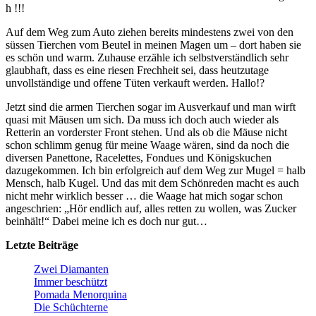
h !!!
Auf dem Weg zum Auto ziehen bereits mindestens zwei von den
süssen Tierchen vom Beutel in meinen Magen um – dort haben sie
es schön und warm. Zuhause erzähle ich selbstverständlich sehr
glaubhaft, dass es eine riesen Frechheit sei, dass heutzutage
unvollständige und offene Tüten verkauft werden. Hallo!?
Jetzt sind die armen Tierchen sogar im Ausverkauf und man wirft
quasi mit Mäusen um sich. Da muss ich doch auch wieder als
Retterin an vorderster Front stehen. Und als ob die Mäuse nicht
schon schlimm genug für meine Waage wären, sind da noch die
diversen Panettone, Racelettes, Fondues und Königskuchen
dazugekommen. Ich bin erfolgreich auf dem Weg zur Mugel = halb
Mensch, halb Kugel. Und das mit dem Schönreden macht es auch
nicht mehr wirklich besser … die Waage hat mich sogar schon
angeschrien: „Hör endlich auf, alles retten zu wollen, was Zucker
beinhält!“ Dabei meine ich es doch nur gut…
Letzte Beiträge
Zwei Diamanten
Immer beschützt
Pomada Menorquina
Die Schüchterne