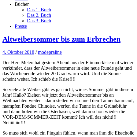
Bücher
Das 1. Buch
Das 2. Buch
Das 3. Buch
Presse
Altweibersommer bis zum Erbrechen
4. Oktober 2018
/
modepraline
Der Herr Meteo hat gestern Abend aus der Flimmerkiste mal wieder
verkündet, dass der Altweibersommer in eine neue Runde geht und
das Wochenende wieder 20 Grad warm wird. Und die Sonne
scheint weiter. Ich schieb die Krise!!!!
So viele alte Weiber gibt es gar nicht, wie es Sommer gibt in diesem
Jahr! Hallo? Ziehen wir jetzt den Altweibersommer bis an
Weihnachten weiter – dann stellen wir schnell den Tannenbaum auf,
mampfen Fondue Chinoise, werfen die Tanne in die Grünabfuhr
und dann holen wir die Osterhasen, weil dann schon wieder die
VOR-DEM-SOMMER-ZEIT kommt? Ich will das nicht!!!
Neiiiiiiiin!!!
So muss sich wohl ein Pinguin fühlen, wenn man ihm die Eisscholle